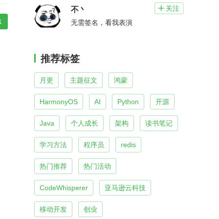
关注

不丶
1
无需签名，看我表演
推荐标签
月更
主题征文
鸿蒙
HarmonyOS
AI
Python
开源
Java
个人成长
架构
读书笔记
学习方法
程序员
redis
热门推荐
热门活动
CodeWhisperer
亚马逊云科技
移动开发
创业