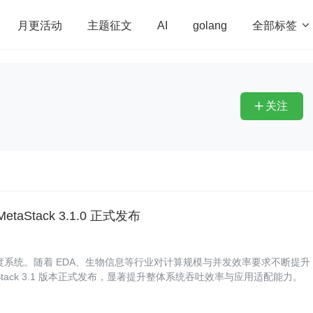
全部标签

月更活动
主题征文
AI
golang
penHarmony
算法
学习方法
Web3.0
高
程序员
运维
深度思考
低代码
redis
关注

tack 3.1.0 正式发布
能集群调度系统。随着 EDA、生物信息等行业对计算规模与并发效率要求不断提升
ack 3.1 版本正式发布，显著提升整体系统吞吐效率与应用适配能力。