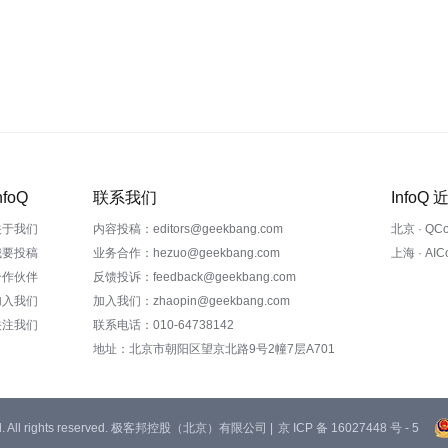
nfoQ
联系我们
InfoQ
关于我们
内容投稿：editors@geekbang.com
北京 · QC
我要投稿
业务合作：hezuo@geekbang.com
上海 · AI
合作伙伴
反馈投诉：feedback@geekbang.com
加入我们
加入我们：zhaopin@geekbang.com
关注我们
联系电话：010-64738142
地址：北京市朝阳区望京北路9号2幢7层A701
 Ltd. All rights reserved. 极客邦控股（北京）有限公司 |
京 ICP 备 16027448 号 - 5