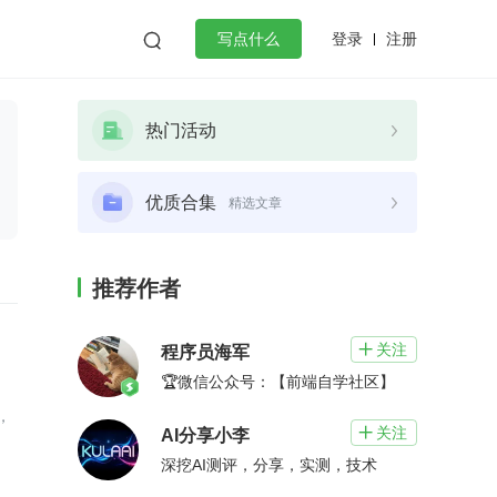
登录
注册

写点什么
效工作
数据库
Python
音视频
热门活动
golang
微服务架构
flutter
优质合集
精选文章
推荐作者
关注

程序员海军
🏆微信公众号：【前端自学社区】
，
关注

AI分享小李
深挖AI测评，分享，实测，技术