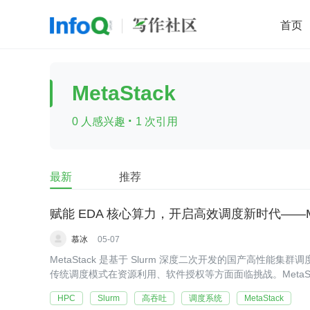
首页
移动开发
Java
开源
架构
O
MetaStack
前端
AI
大数据
团队管理
·
0 人感兴趣
1 次引用
查看更多

最新
推荐
赋能 EDA 核心算力，开启高效调度新时代——MetaS
慕冰
05-07
MetaStack 是基于 Slurm 深度二次开发的国产高性
传统调度模式在资源利用、软件授权等方面面临挑战。MetaSt
HPC
Slurm
高吞吐
调度系统
MetaStack