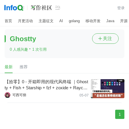

登录
首页
月更活动
主题征文
AI
golang
移动开发
Java
开源
Ghostty
关注

·
0 人感兴趣
1 次引用
最新
推荐
【拾零】0 - 开箱即用的现代风终端 ｜Ghost
ty + Fish + Starship + fzf + zoxide + Raycas
t
可西可彻
05-07
1