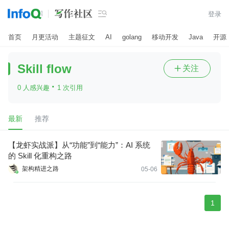

登录
首页
月更活动
主题征文
AI
golang
移动开发
Java
开源
Skill flow
关注

·
0 人感兴趣
1 次引用
最新
推荐
【龙虾实战派】从“功能”到“能力”：AI 系统
的 Skill 化重构之路
架构精进之路
05-06
1