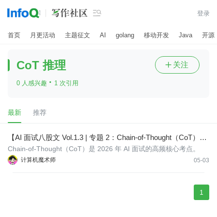

登录
首页
月更活动
主题征文
AI
golang
移动开发
Java
开源
CoT 推理
关注

·
0 人感兴趣
1 次引用
最新
推荐
【AI 面试八股文 Vol.1.3 | 专题 2：Chain-of-Thought（CoT）】
CoT 不是让模型“想一想”：Zero-shot / Few-shot 如何从论文机
Chain-of-Thought（CoT）是 2026 年 AI 面试的高频核心考点。
制讲到工程取舍
计算机魔术师
05-03
1