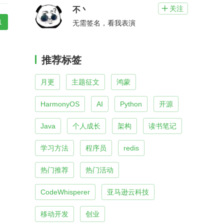
关注

不丶
1
无需签名，看我表演
推荐标签
月更
主题征文
鸿蒙
HarmonyOS
AI
Python
开源
Java
个人成长
架构
读书笔记
学习方法
程序员
redis
热门推荐
热门活动
CodeWhisperer
亚马逊云科技
移动开发
创业