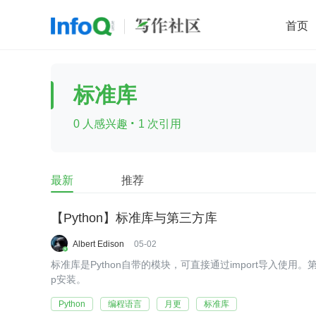
首页
移动开发
Java
开源
架构
O
标准库
前端
AI
大数据
团队管理
·
0 人感兴趣
1 次引用
查看更多

最新
推荐
【Python】标准库与第三方库
Albert Edison
05-02
标准库是Python自带的模块，可直接通过import导入使用
p安装。
Python
编程语言
月更
标准库