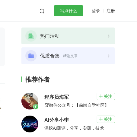
登录
注册

写点什么
效工作
数据库
Python
音视频
热门活动
golang
微服务架构
flutter
优质合集
精选文章
推荐作者
关注

程序员海军
🏆微信公众号：【前端自学社区】
关注

AI分享小李
深挖AI测评，分享，实测，技术