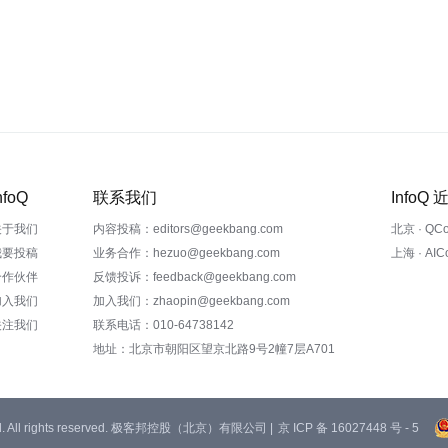
nfoQ
联系我们
InfoQ
关于我们
内容投稿：editors@geekbang.com
北京 · QC
我要投稿
业务合作：hezuo@geekbang.com
上海 · AI
合作伙伴
反馈投诉：feedback@geekbang.com
加入我们
加入我们：zhaopin@geekbang.com
关注我们
联系电话：010-64738142
地址：北京市朝阳区望京北路9号2幢7层A701
 Ltd. All rights reserved. 极客邦控股（北京）有限公司 |
京 ICP 备 16027448 号 - 5