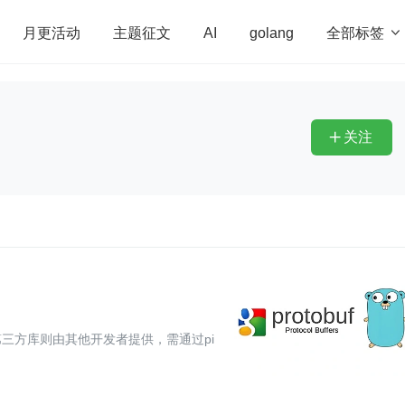
全部标签

月更活动
主题征文
AI
golang
penHarmony
算法
学习方法
Web3.0
高
程序员
运维
深度思考
低代码
redis
关注

。第三方库则由其他开发者提供，需通过pi