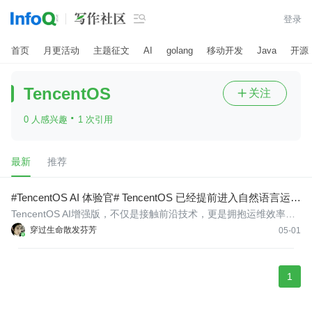

登录
首页
月更活动
主题征文
AI
golang
移动开发
Java
开源
​TencentOS
关注

·
0 人感兴趣
1 次引用
最新
推荐
#TencentOS AI 体验官# TencentOS 已经提前进入自然语言运维
时代
​TencentOS AI增强版，不仅是接触前沿技术，更是拥抱运维效率的
质变——让自然语言替代繁琐指令，让智能诊断取代经验盲猜，让
穿过生命散发芬芳
05-01
分钟级的报告生成解放工程师的创造力。
1