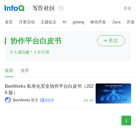

登录
首页
月更活动
主题征文
AI
golang
移动开发
Java
开源
协作平台白皮书
关注

·
0 人感兴趣
1 次引用
最新
推荐
BeeWorks 私有化安全协作平台白皮书（202
6 版）
BeeWorks 官方
04-30
1