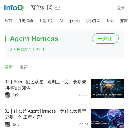

登录
首页
月更活动
主题征文
AI
golang
移动开发
Java
开源
Agent Harness
关注

·
0 人感兴趣
4 次引用
最新
推荐
07｜Agent 记忆系统：短期上下文、长期规
则和项目知识
顾念
06-02
01｜什么是 Agent Harness：为什么大模型
需要一个“工程外壳”
顾念
05-28