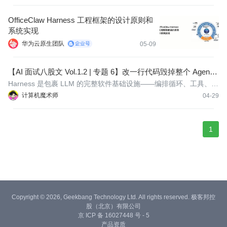
OfficeClaw Harness 工程框架的设计原则和
系统实现
华为云原生团队
05-09
【AI 面试八股文 Vol.1.2 | 专题 6】改一行代码毁掉整个 Agent L
oop？测试策略才是真正的护城河
Harness 是包裹 LLM 的完整软件基础设施——编排循环、工具、记
忆、状态持久化、错误处理和验证循环。
计算机魔术师
04-29
1
Copyright © 2026, Geekbang Technology Ltd. All rights reserved. 极客邦控
股（北京）有限公司
京 ICP 备 16027448 号 - 5
产品资质