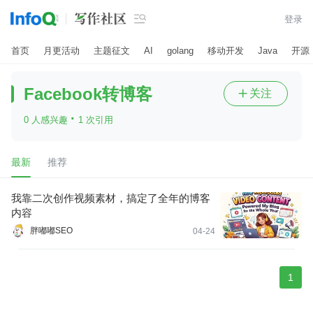

登录
首页
月更活动
主题征文
AI
golang
移动开发
Java
开源
Facebook转博客
关注

·
0 人感兴趣
1 次引用
最新
推荐
我靠二次创作视频素材，搞定了全年的博客
内容
胖嘟嘟SEO
04-24
1