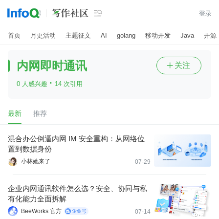

登录
首页
月更活动
主题征文
AI
golang
移动开发
Java
开源
内网即时通讯
关注

·
0 人感兴趣
14 次引用
最新
推荐
混合办公倒逼内网 IM 安全重构：从网络位
置到数据身份
小林她来了
07-29
企业内网通讯软件怎么选？安全、协同与私
有化能力全面拆解
BeeWorks 官方
07-14