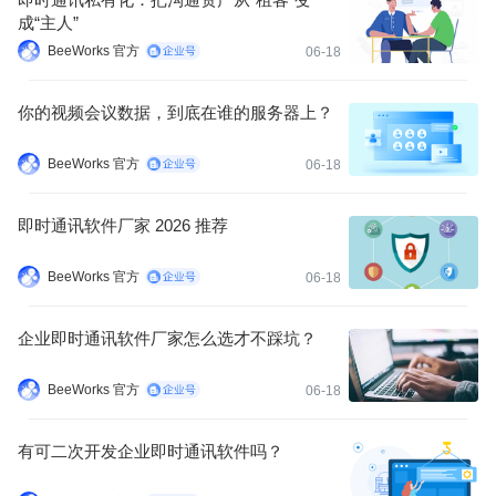
成“主人”
BeeWorks 官方
06-18
你的视频会议数据，到底在谁的服务器上？
BeeWorks 官方
06-18
即时通讯软件厂家 2026 推荐
BeeWorks 官方
06-18
企业即时通讯软件厂家怎么选才不踩坑？
BeeWorks 官方
06-18
有可二次开发企业即时通讯软件吗？