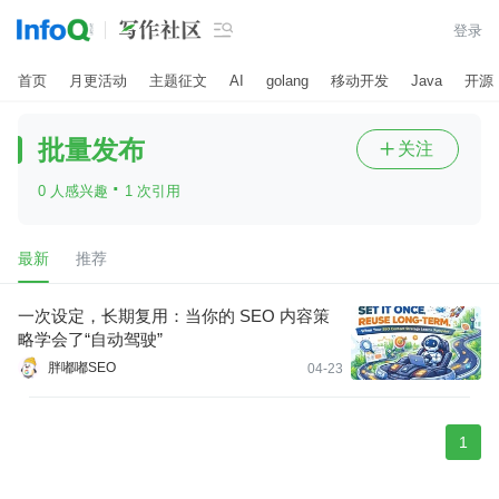

登录
首页
月更活动
主题征文
AI
golang
移动开发
Java
开源
批量发布
关注

·
0 人感兴趣
1 次引用
最新
推荐
一次设定，长期复用：当你的 SEO 内容策
略学会了“自动驾驶”
胖嘟嘟SEO
04-23
1