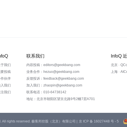
nfoQ
联系我们
InfoQ
关于我们
内容投稿：editors@geekbang.com
北京 · QC
我要投稿
业务合作：hezuo@geekbang.com
上海 · AI
合作伙伴
反馈投诉：feedback@geekbang.com
加入我们
加入我们：zhaopin@geekbang.com
关注我们
联系电话：010-64738142
地址：北京市朝阳区望京北路9号2幢7层A701
 Ltd. All rights reserved. 极客邦控股（北京）有限公司 |
京 ICP 备 16027448 号 - 5