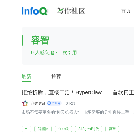
首页
移动开发
Java
开源
架构
O
容智
前端
AI
大数据
团队管理
·
0 人感兴趣
1 次引用
查看更多

最新
推荐
拒绝折腾，直接干活！HyperClaw——首款真
容智信息
04-23
市场不需要更多的“聊天机器人”，市场需要的是能直接上手、立刻产
AI
智能体
企业级
AI Agent时代
容智