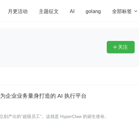
全部标签

月更活动
主题征文
AI
golang
penHarmony
算法
学习方法
Web3.0
高
程序员
运维
深度思考
低代码
redis
关注

正为企业业务量身打造的 AI 执行平台
出的“超级员工”。这就是 HyperClaw 的诞生使命。