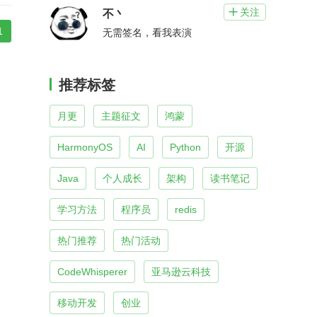
关注

不丶
1
无需签名，看我表演
推荐标签
月更
主题征文
鸿蒙
HarmonyOS
AI
Python
开源
Java
个人成长
架构
读书笔记
学习方法
程序员
redis
热门推荐
热门活动
CodeWhisperer
亚马逊云科技
移动开发
创业