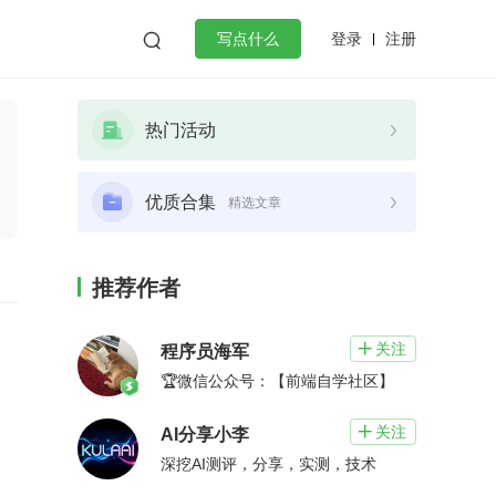
登录
注册

写点什么
效工作
数据库
Python
音视频
热门活动
golang
微服务架构
flutter
优质合集
精选文章
推荐作者
关注

程序员海军
🏆微信公众号：【前端自学社区】
关注

AI分享小李
深挖AI测评，分享，实测，技术