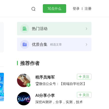
登录
注册

写点什么
效工作
数据库
Python
音视频
热门活动
golang
微服务架构
flutter
优质合集
精选文章
推荐作者
关注

程序员海军
🏆微信公众号：【前端自学社区】
关注

AI分享小李
深挖AI测评，分享，实测，技术