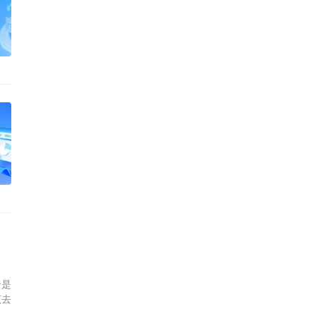
于是
该去