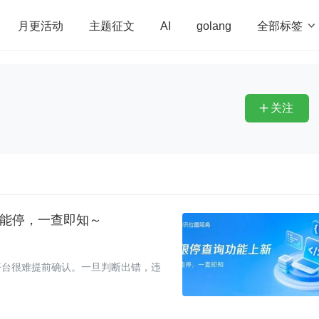
全部标签

月更活动
主题征文
AI
golang
penHarmony
算法
学习方法
Web3.0
高
程序员
运维
深度思考
低代码
redis
关注

不能停，一查即知～
平台很难提前确认。一旦判断出错，违