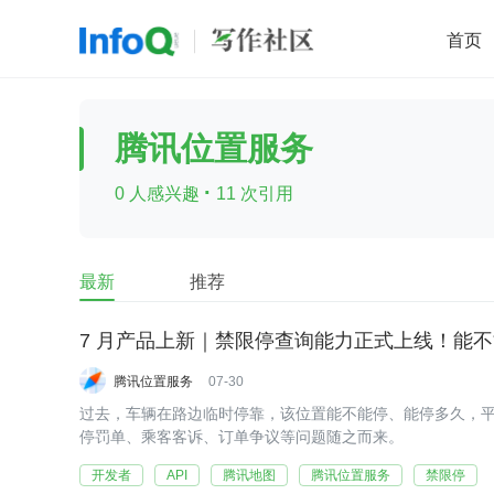
首页
移动开发
Java
开源
架构
O
腾讯位置服务
前端
AI
大数据
团队管理
·
0 人感兴趣
11 次引用
查看更多

最新
推荐
7 月产品上新｜禁限停查询能力正式上线！能
腾讯位置服务
07-30
过去，车辆在路边临时停靠，该位置能不能停、能停多久，
停罚单、乘客客诉、订单争议等问题随之而来。
开发者
API
腾讯地图
腾讯位置服务
禁限停