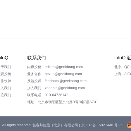
nfoQ
联系我们
InfoQ
关于我们
内容投稿：editors@geekbang.com
北京 · QC
我要投稿
业务合作：hezuo@geekbang.com
上海 · AI
合作伙伴
反馈投诉：feedback@geekbang.com
加入我们
加入我们：zhaopin@geekbang.com
关注我们
联系电话：010-64738142
地址：北京市朝阳区望京北路9号2幢7层A701
 Ltd. All rights reserved. 极客邦控股（北京）有限公司 |
京 ICP 备 16027448 号 - 5