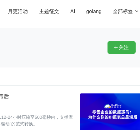
全部标签

月更活动
主题征文
AI
golang
penHarmony
算法
学习方法
Web3.0
高
程序员
运维
深度思考
低代码
redis
关注

滞后
2-24小时压缩至500毫秒内，支撑库
件驱动"的范式转换。