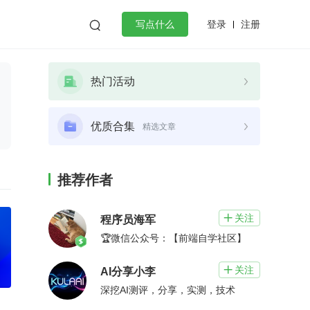
登录
注册

写点什么
效工作
数据库
Python
音视频
热门活动
golang
微服务架构
flutter
优质合集
精选文章
推荐作者
关注

程序员海军
🏆微信公众号：【前端自学社区】
关注

AI分享小李
深挖AI测评，分享，实测，技术