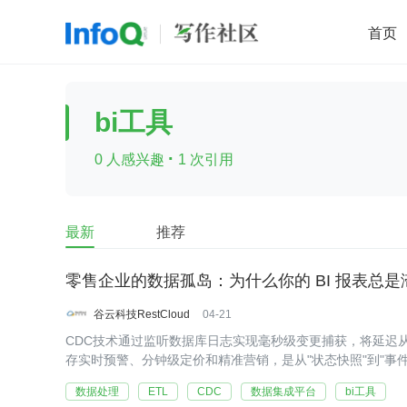
首页
移动开发
Java
开源
架构
O
bi工具
前端
AI
大数据
团队管理
·
0 人感兴趣
1 次引用
查看更多

最新
推荐
零售企业的数据孤岛：为什么你的 BI 报表总是
谷云科技RestCloud
04-21
CDC技术通过监听数据库日志实现毫秒级变更捕获，将延迟从1
存实时预警、分钟级定价和精准营销，是从"状态快照"到"事
数据处理
ETL
CDC
数据集成平台
bi工具