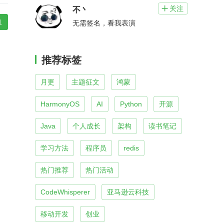
关注

不丶
1
无需签名，看我表演
推荐标签
月更
主题征文
鸿蒙
HarmonyOS
AI
Python
开源
Java
个人成长
架构
读书笔记
学习方法
程序员
redis
热门推荐
热门活动
CodeWhisperer
亚马逊云科技
移动开发
创业