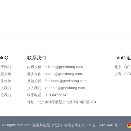
nfoQ
联系我们
InfoQ
关于我们
内容投稿：editors@geekbang.com
北京 · QC
我要投稿
业务合作：hezuo@geekbang.com
上海 · AI
合作伙伴
反馈投诉：feedback@geekbang.com
加入我们
加入我们：zhaopin@geekbang.com
关注我们
联系电话：010-64738142
地址：北京市朝阳区望京北路9号2幢7层A701
 Ltd. All rights reserved. 极客邦控股（北京）有限公司 |
京 ICP 备 16027448 号 - 5