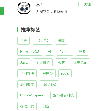
关注

不丶
1
无需签名，看我表演
推荐标签
月更
主题征文
鸿蒙
HarmonyOS
AI
Python
开源
Java
个人成长
架构
读书笔记
学习方法
程序员
redis
热门推荐
热门活动
CodeWhisperer
亚马逊云科技
移动开发
创业