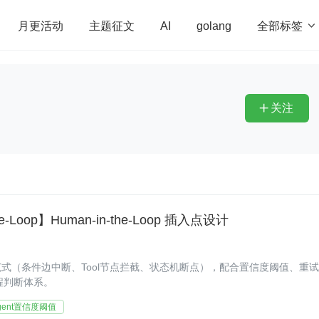
全部标签

月更活动
主题征文
AI
golang
penHarmony
算法
学习方法
Web3.0
高
程序员
运维
深度思考
低代码
redis
关注

he-Loop】Human-in-the-Loop 插入点设计
的三种插入范式（条件边中断、Tool节点拦截、状态机断点），配合置信度阈值、重
程判断体系。
gent置信度阈值