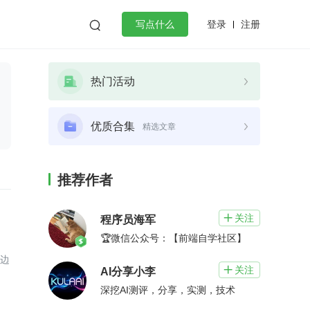
登录
注册

写点什么
效工作
数据库
Python
音视频
热门活动
golang
微服务架构
flutter
优质合集
精选文章
推荐作者
关注

程序员海军
🏆微信公众号：【前端自学社区】
试边
关注

AI分享小李
深挖AI测评，分享，实测，技术