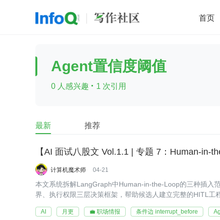
首页
移动开发
Java
开源
架构
O
Agent置信度阈值
前端
AI
大数据
团队管理
·
0 人感兴趣
1 次引用
查看更多

最新
推荐
【AI 面试八股文 Vol.1.1 | 专题 7：Human-in-t
计算机魔术师
04-21
本文系统拆解LangGraph中Human-in-the-Loop
界、执行权限三层决策框架，帮助候选人建立完整的HITL工
AI
月更
💼 职场情报
条件边 interrupt_before
A