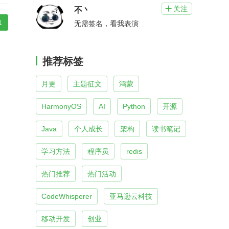
关注

不丶
1
无需签名，看我表演
推荐标签
月更
主题征文
鸿蒙
HarmonyOS
AI
Python
开源
Java
个人成长
架构
读书笔记
学习方法
程序员
redis
热门推荐
热门活动
CodeWhisperer
亚马逊云科技
移动开发
创业