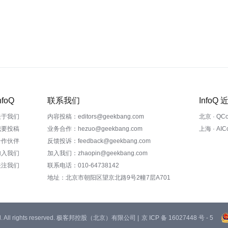
nfoQ
联系我们
InfoQ
关于我们
内容投稿：editors@geekbang.com
北京 · QC
我要投稿
业务合作：hezuo@geekbang.com
上海 · AI
合作伙伴
反馈投诉：feedback@geekbang.com
加入我们
加入我们：zhaopin@geekbang.com
关注我们
联系电话：010-64738142
地址：北京市朝阳区望京北路9号2幢7层A701
 Ltd. All rights reserved. 极客邦控股（北京）有限公司 |
京 ICP 备 16027448 号 - 5