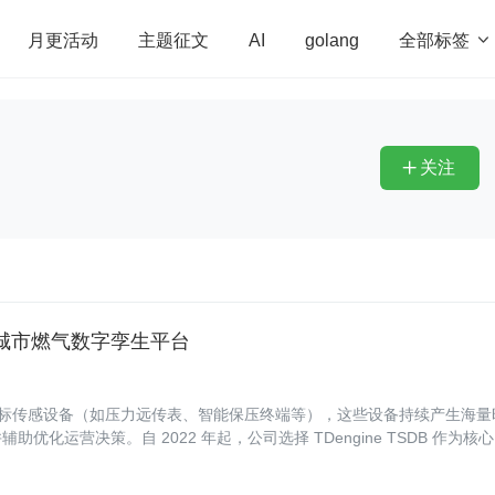
全部标签

月更活动
主题征文
AI
golang
penHarmony
算法
学习方法
Web3.0
高
程序员
运维
深度思考
低代码
redis
关注

支撑城市燃气数字孪生平台
标传感设备（如压力远传表、智能保压终端等），这些设备持续产生海量
运营决策。自 2022 年起，公司选择 TDengine TSDB 作为核