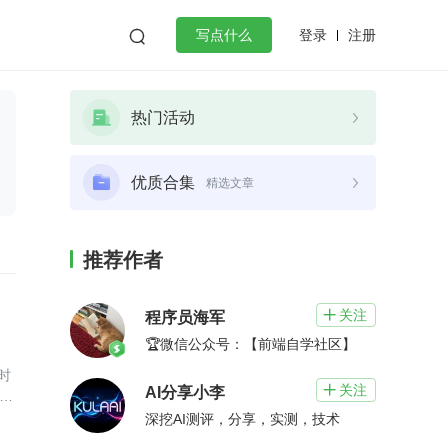
登录
注册

写点什么
效工作
数据库
Python
音视频
热门活动
golang
微服务架构
flutter
优质合集
精选文章
推荐作者
关注

程序员海军
🏆微信公众号：【前端自学社区】
时
关注

AI分享小李
心数
深挖AI测评，分享，实测，技术