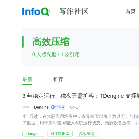
首页
移动开发
Java
开源
架构
O
高效压缩
前端
AI
大数据
团队管理
·
0 人感兴趣
1 次引用
查看更多

最新
推荐
3 年稳定运行、磁盘无需扩容：TDengine 
TDengine
04-17
小T导读：在实际应用场景中，叁零肆零部署了数以万计的指
序数据，用于实时监测能源系统运行状态、预测设备故障，并辅助优化
据
tdengine
时序数据库
高效压缩