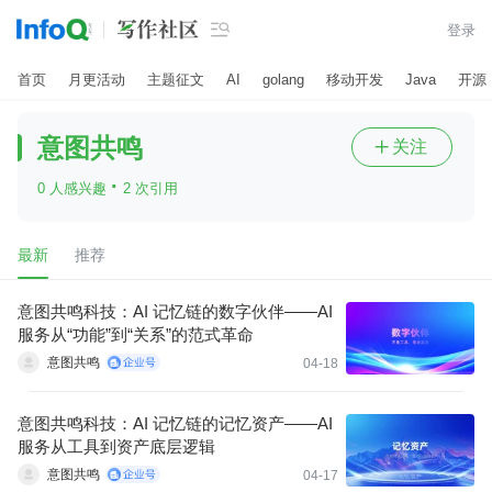

登录
首页
月更活动
主题征文
AI
golang
移动开发
Java
开源
意图共鸣
关注

·
0 人感兴趣
2 次引用
最新
推荐
意图共鸣科技：AI 记忆链的数字伙伴——AI
服务从“功能”到“关系”的范式革命
意图共鸣
04-18
意图共鸣科技：AI 记忆链的记忆资产——AI
服务从工具到资产底层逻辑
意图共鸣
04-17