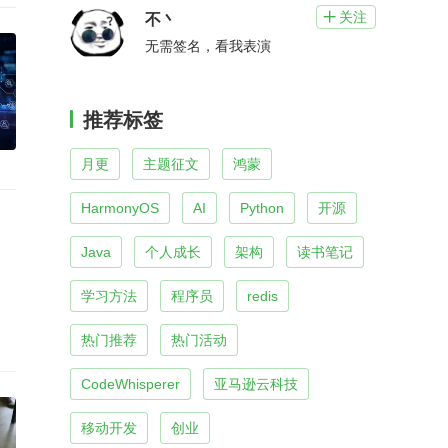
关注

不丶
无需签名，看我表演
推荐标签
月更
主题征文
鸿蒙
HarmonyOS
AI
Python
开源
Java
个人成长
架构
读书笔记
学习方法
程序员
redis
热门推荐
热门活动
CodeWhisperer
亚马逊云科技
移动开发
创业