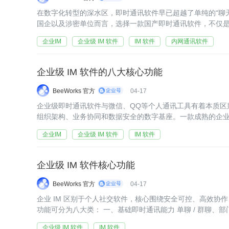
在数字化转型的深水区，即时通讯软件早已超越了单纯的“聊
国企以及涉密单位而言，选择一款国产即时通讯软件，不仅
安全与合规经营的关键决策。 面对市场上琳琅满目的产品，20
企业IM
企业级 IM 软件
IM 软件
内网通讯软件
企业级 IM 软件的八大核心功能
BeeWorks 官方
04-17
企业级即时通讯软件与微信、QQ等个人通讯工具有着本质区
组织架构、业务协同和数据安全的数字基座。一款成熟的企业
能模块。 一、基础即时通讯 基础通讯是企业IM的基石，包
企业IM
企业级 IM 软件
IM 软件
企业级 IM 软件核心功能
BeeWorks 官方
04-17
企业 IM 区别于个人社交软件，核心围绕安全可控、高效协
功能可分为八大类： 一、基础即时通讯能力 单聊 / 群聊、
本、图片、文件、语音、短视频、表情 消息已读 / 未
企业级 IM 软件
IM 软件