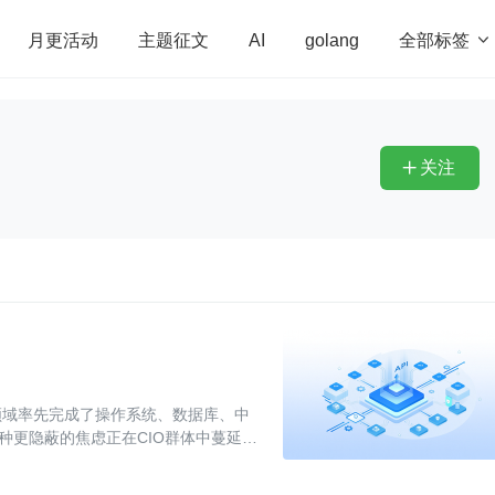
全部标签

月更活动
主题征文
AI
golang
penHarmony
算法
学习方法
Web3.0
高
程序员
运维
深度思考
低代码
redis
关注

领域率先完成了操作系统、数据库、中
种更隐蔽的焦虑正在CIO群体中蔓延：