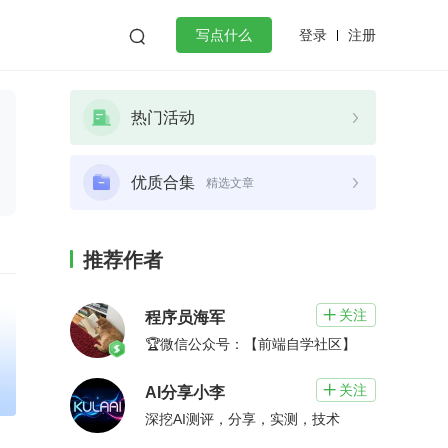
登录
注册

写点什么
效工作
数据库
Python
音视频
热门活动
golang
微服务架构
flutter
优质合集
精选文章
推荐作者
关注

程序员海军
🏆微信公众号：【前端自学社区】
关注

AI分享小李
深挖AI测评，分享，实测，技术