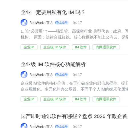
企业一定要用私有化 IM 吗？
BeeWorks 官方
04-17
1. 谁“必须用”？——强监管、高保密行业 典型代表：政府
机构。 原因：法律合规红线、核心数据绝不能上公有云、需
结论：对于这类企业，私有化IM是必选项，不用就无法合规
企业IM
企业级 IM 软件
IM 软件
内网通讯软件
企业级 IM 软件核心功能解析
BeeWorks 官方
04-17
企业级IM软件的核心价值，在于打破企业内部信息壁垒、提
企业规模化、多元化的办公场景。不同于个人IM的娱乐化属性
成”，结合不同行业的办公痛点，核心功能可围绕“沟通、协作
企业IM
企业级 IM 软件
IM 软件
内网通讯软件
国产即时通讯软件有哪些？盘点 2026 年政企首
BeeWorks 官方
04-17