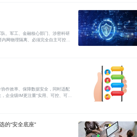
、军队、军工、金融核心部门、涉密科研
要内网物理隔离、必须完全自主可控。
开
升协作效率、保障数据安全，同时适配
，企业级IM更注重“实用、可控、可集
、管
选的“安全底座”