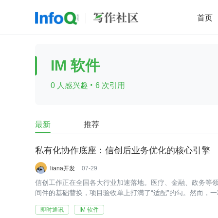
首页
移动开发
Java
开源
架构
O
IM 软件
前端
AI
大数据
团队管理
·
0 人感兴趣
6 次引用
查看更多

最新
推荐
私有化协作底座：信创后业务优化的核心引擎
liana开发
07-29
信创工作正在全国各大行业加速落地。医疗、金融、政务等
间件的基础替换，项目验收单上打满了“适配”的勾。然而，一
系统跑起来了，业务却跑不快了。
即时通讯
IM 软件