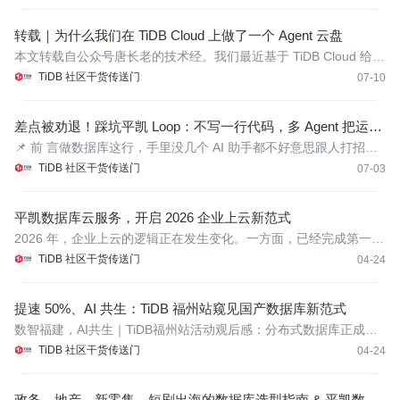
持有认证： OceanBase、MySQL、O...
转载｜为什么我们在 TiDB Cloud 上做了一个 Agent 云盘
本文转载自公众号唐长老的技术经。我们最近基于 TiDB Cloud 给 A
I Agent 做了一个云盘，叫 drive9。它的目标很简单：给每一个 Age
TiDB 社区干货传送门
07-10
nt 提供一个简单易用、便宜可靠、可查询...
差点被劝退！踩坑平凯 Loop：不写一行代码，多 Agent 把运维
干成流水线
📌 前 言做数据库这行，手里没几个 AI 助手都不好意思跟人打招
呼。我一直在借助各类大模型处理日常工作。优化慢SQL、排查集
TiDB 社区干货传送门
07-03
群故障、编写迁移脚本、整理交付文档，一件完整的业务任务，往
往要来回切换...
平凯数据库云服务，开启 2026 企业上云新范式
2026 年，企业上云的逻辑正在发生变化。一方面，已经完成第一次
上云的客户，面临成本与可控性的重新审视——续费价格上涨、资
TiDB 社区干货传送门
04-24
源定价不透明，使“上云容易、用云受制”成为新的现实焦虑。另一方
面，服务器...
提速 50%、AI 共生：TiDB 福州站窥见国产数据库新范式
数智福建，AI共生｜TiDB福州站活动观后感：分布式数据库正成为
产业升级核心引擎作者： ShunWah 公众号： "shunwah星辰数智
TiDB 社区干货传送门
04-24
社"主理人。持有认证： OceanBase、MySQL...
政务、地产、新零售、短剧出海的数据库选型指南 & 平凯数据