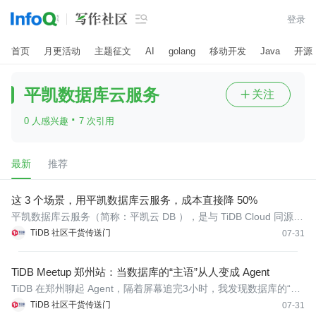

登录
首页
月更活动
主题征文
AI
golang
移动开发
Java
开源
平凯数据库云服务
关注

·
0 人感兴趣
7 次引用
最新
推荐
这 3 个场景，用平凯数据库云服务，成本直接降 50%
平凯数据库云服务（简称：平凯云 DB ），是与 TiDB Cloud 同源演
进的新一代分布式云数据库，继承了 TiDB Cloud 在全球市场验证的
TiDB 社区干货传送门
07-31
产品能力与技术实践，在敏感型核心应用、AI A...
TiDB Meetup 郑州站：当数据库的“主语”从人变成 Agent
TiDB 在郑州聊起 Agent，隔着屏幕追完3小时，我发现数据库的“主
语”变了作者： ShunWah公众号： "shunwah星辰数智社"主理人。
TiDB 社区干货传送门
07-31