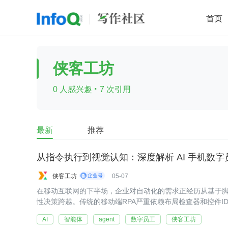
首页
移动开发
Java
开源
架构
O
侠客工坊
前端
AI
大数据
团队管理
·
0 人感兴趣
7 次引用
查看更多

最新
推荐
从指令执行到视觉认知：深度解析 AI 手机数
侠客工坊
05-07
在移动互联网的下半场，企业对自动化的需求正经历从基于
性决策跨越。传统的移动端RPA严重依赖布局检查器和控件I
码往往束手无策。
AI
智能体
agent
数字员工
侠客工坊