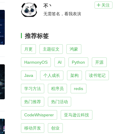
关注

不丶
无需签名，看我表演
推荐标签
月更
主题征文
鸿蒙
HarmonyOS
AI
Python
开源
Java
个人成长
架构
读书笔记
学习方法
程序员
redis
热门推荐
热门活动
CodeWhisperer
亚马逊云科技
移动开发
创业