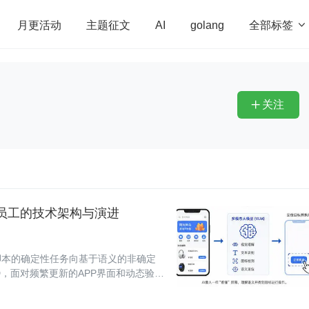
全部标签

月更活动
主题征文
AI
golang
penHarmony
算法
学习方法
Web3.0
高
程序员
运维
深度思考
低代码
redis
关注

字员工的技术架构与演进
脚本的确定性任务向基于语义的非确定
D，面对频繁更新的APP界面和动态验证