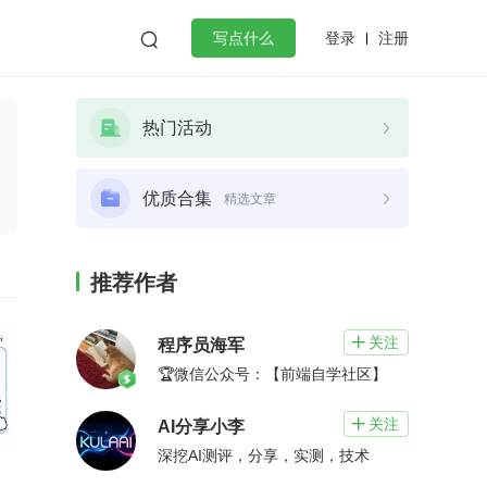
登录
注册

写点什么
效工作
数据库
Python
音视频
热门活动
golang
微服务架构
flutter
优质合集
精选文章
推荐作者
关注

程序员海军
🏆微信公众号：【前端自学社区】
关注

AI分享小李
深挖AI测评，分享，实测，技术