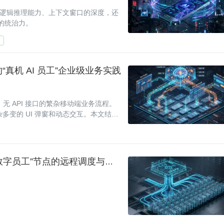
论是在逻辑推理能力、上下文窗口的深度，还
的统治力。
“真机 AI 员工”企业级业务实践
 API 接口的繁杂移动端业务流程。
多变的 UI 弹窗和动态交互。本文结合
讨如何通过
将 Kubernetes 理念引入端侧 AI：探索百万级“数字员工”节点的远程调度与自愈架构