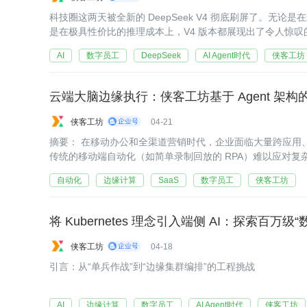
科技圈这两天被全新的 DeepSeek V4 彻底刷屏了。无
是在极具性价比的推理成本上，V4 版本都展现出了令人惊叹
AI
数字员工
DeepSeek
AI Agent时代
侠客工坊
云端大脑边缘执行：侠客工坊基于 Agent 架构的
侠客工坊
04-21
摘要： 在移动办公和全渠道营销时代，企业面临大量跨应用、无
传统的移动端自动化（如简单录制回放的 RPA）难以应对复杂
侠客工坊在 Agent 架构上的探索，从实际业务场景出发，探
自动化
边缘计算
SaaS
数字员工
侠客工坊
侠客工坊
04-18
引言：从“单兵作战”到“边缘集群编排”的工程挑战
AI
边缘计算
数字员工
AI Agent时代
侠客工坊