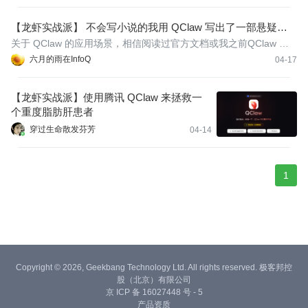
【龙虾实战派】 不会写小说的我用 QClaw 写出了一部悬疑小
说
关于 QClaw 的应用场景，相信阅读过官方文档或我之前QClaw 介
绍文章的同学已经比较熟悉了。这里仅作简要回顾，因为本文的目
六月的雨在InfoQ
04-17
的正是探索已知应用场景之外的无限可能。下面来介绍一下QClaw
已知的能力：
【龙虾实战派】使用腾讯 QClaw 来拯救一
个重度脂肪肝患者
穿过生命散发芬芳
04-14
1
Copyright © 2026, Geekbang Technology Ltd. All rights reserved. 极客邦控
股（北京）有限公司
京 ICP 备 16027448 号 - 5
产品资质