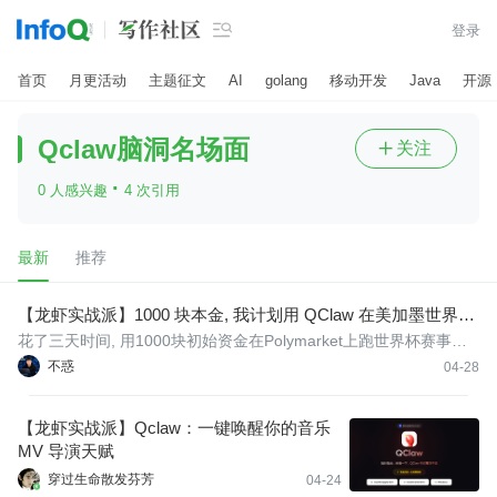

登录
首页
月更活动
主题征文
AI
golang
移动开发
Java
开源
Qclaw脑洞名场面
关注

·
0 人感兴趣
4 次引用
最新
推荐
【龙虾实战派】1000 块本金, 我计划用 QClaw 在美加墨世界杯
预测市场赚到第一桶金
花了三天时间, 用1000块初始资金在Polymarket上跑世界杯赛事预
测, 实现最终收益翻倍。全程用腾讯QClaw操作, 微信发句话就能交
不惑
04-28
易, 连电脑都不用开。这篇文章把每一步都拆开了讲, 截图位置我标
注好了, 你照着做就行。
【龙虾实战派】Qclaw：一键唤醒你的音乐
MV 导演天赋
穿过生命散发芬芳
04-24