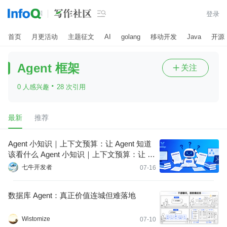

登录
首页
月更活动
主题征文
AI
golang
移动开发
Java
开源
Agent 框架
关注

·
0 人感兴趣
28 次引用
最新
推荐
Agent 小知识｜上下文预算：让 Agent 知道
该看什么 Agent 小知识｜上下文预算：让 Ag
ent 知道该看什么
七牛开发者
07-16
数据库 Agent：真正价值连城但难落地
Wistomize
07-10