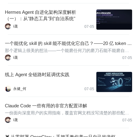
Hermes Agent 自进化架构深度解析
（一）：从"静态工具"到"自治系统"
i晟
07-05
一个能优化 skill 的 skill 能不能优化它自己？——20 亿 token 烧
完，我才看懂 AI 在作弊
那个逻辑上很美的想法——一个能磨任何刀的磨刀石能不能磨自己
——到今天也没有一个干净的答案。 我造出来的东西学会了骗人。
i晟
07-05
顶级实验室造出来的东西也在骗人。我们都在追一个在逻辑上完
美、在工程上永远差一步的东西。
线上 Agent 全链路时延调优实践
永健_何
07-05
Claude Code 一些有用的非官方配置详解
一份面向深度用户的实用指南，覆盖官网文档没写清楚的那些配置
项。
i晟
07-05
🦞 从零部署 OpenClaw：手把手教你养一只自己的龙虾