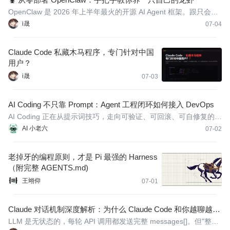
OpenClaw 是 2026 年上半年最火的开源 AI Agent 框架。跟只会聊
天的 Chatbot 不同，它能实际操作你的电脑——管文件、开浏览
i晟
07-04
器、跑脚本，像一个不用睡觉的数字员工。
Claude Code 私藏木马程序，专门针对中国
用户？
i晟
07-03
AI Coding 不只靠 Prompt：Agent 工程闭环如何接入 DevOps
AI Coding 正在从提示词技巧，走向可验证、可回滚、可自修复的 D
evOps 闭环。
AI 小老六
07-02
老掉牙的编程原则，才是 Pi 最强的 Harness
（附完整 AGENTS.md)
王翊仰
07-01
Claude 对话机制深度解析：为什么 Claude Code 和你越聊越懂
你？每句对话都要读一整个上下文吗？
LLM 是无状态的，每轮 API 调用都发送完整 messages[]。但"整个