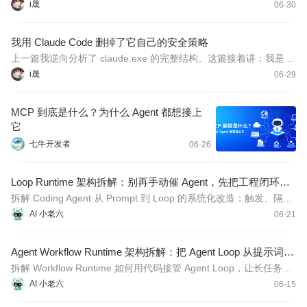
上下文"不等于"全部历史"——Compaction 会把旧对话压缩为摘
i晟
06-30
要，模型实际读的是"摘要 + 近期全文"的混合。这保证了即使聊了
上百轮，也不会超出 context window。
我用 Claude Code 删掉了它自己的安全策略
上一篇我逆向分析了 claude.exe 的完整结构。这篇接着讲：我是怎
么用 Claude Code 亲手把它自己的身份声明和安全策略从二进制里
i晟
06-29
删掉的。
MCP 到底是什么？为什么 Agent 都想接上
它
七牛开发者
06-26
Loop Runtime 架构拆解：别再手动催 Agent，先把工程闭环跑
起来
拆解 Coding Agent 从 Prompt 到 Loop 的系统化改造：触发、隔
离、验证、状态和人工闸门。
AI 小老六
06-21
Agent Workflow Runtime 架构拆解：把 Agent Loop 从提示词搬
进代码，长任务才真正稳了
拆解 Workflow Runtime 如何用代码接管 Agent Loop，让长任务更
稳定、可复盘、可复用。
AI 小老六
06-15