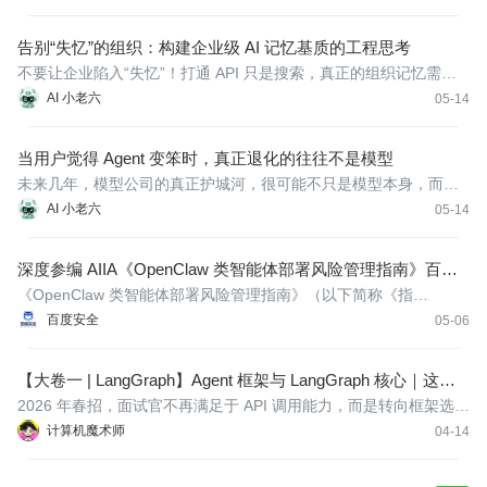
而在于让更多任务第一次拥有了“写得出来，也跑得起来”的可能
告别“失忆”的组织：构建企业级 AI 记忆基质的工程思考
不要让企业陷入“失忆”！打通 API 只是搜索，真正的组织记忆需要
解析业务语义。构建事实、交互与行动三层记忆基质的工程架构，
AI 小老六
05-14
让 AI 真正融入业务决策脉络。
当用户觉得 Agent 变笨时，真正退化的往往不是模型
未来几年，模型公司的真正护城河，很可能不只是模型本身，而是
有没有能力把几亿次 Agent 调用，当成一个需要认真观测、灰度、
AI 小老六
05-14
回滚和持续运维的复杂系统来管理。谁先把这件事做好，谁才更可
能留下来。
深度参编 AIIA《OpenClaw 类智能体部署风险管理指南》百度
安全引领智能体安全新范式
《OpenClaw 类智能体部署风险管理指南》（以下简称《指
南》）。百度安全深度参与了该指南的研究与编制工作，结合自身
百度安全
05-06
在企业级大规模智能体部署中积累的实战经验，为行业提炼并输出
了一套兼具前瞻性与落地性的风险管控框架与规范基线。
【大卷一 | LangGraph】Agent 框架与 LangGraph 核心｜这一
卷会讲什么
2026 年春招，面试官不再满足于 API 调用能力，而是转向框架选型
判断与底层原理深挖。
计算机魔术师
04-14