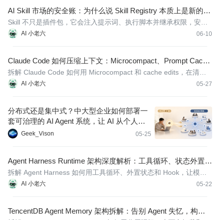
AI Skill 市场的安全账：为什么说 Skill Registry 本质上是新的供
应链入口
Skill 不只是插件包，它会注入提示词、执行脚本并继承权限，安全
治理必须前置。
AI 小老六
06-10
Claude Code 如何压缩上下文：Microcompact、Prompt Cache
与 cache_edits 工程拆解
拆解 Claude Code 如何用 Microcompact 和 cache edits，在清理
上下文时保住 Prompt Cache 折扣。
AI 小老六
05-27
分布式还是集中式？中大型企业如何部署一
套可治理的 AI Agent 系统，让 AI 从个人提
效到组织改造
Geek_Vison
05-25
Agent Harness Runtime 架构深度解析：工具循环、状态外置与
长程任务调度
拆解 Agent Harness 如何用工具循环、外置状态和 Hook，让模型
真正变成可靠交付系统。
AI 小老六
05-22
TencentDB Agent Memory 架构拆解：告别 Agent 失忆，构建四