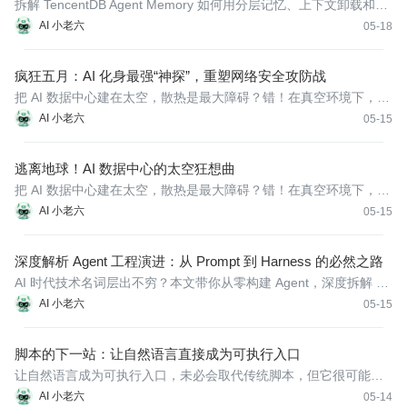
层可追溯记忆与上下文治理系统
拆解 TencentDB Agent Memory 如何用分层记忆、上下文卸载和降
级检索，让 Agent 留住工作现场。
AI 小老六
05-18
疯狂五月：AI 化身最强“神探”，重塑网络安全攻防战
把 AI 数据中心建在太空，散热是最大障碍？错！在真空环境下，热
辐射的散热效率极高。只要部署足够大的遮阳散热板，太空完全能
AI 小老六
05-15
解决百兆瓦级算力的散热问题。
逃离地球！AI 数据中心的太空狂想曲
把 AI 数据中心建在太空，散热是最大障碍？错！在真空环境下，热
辐射的散热效率极高。只要部署足够大的遮阳散热板，太空完全能
AI 小老六
05-15
解决百兆瓦级算力的散热问题。
深度解析 Agent 工程演进：从 Prompt 到 Harness 的必然之路
AI 时代技术名词层出不穷？本文带你从零构建 Agent，深度拆解 Pr
ompt、Context 到 Harness 的工程演进逻辑，看透智能体时代
AI 小老六
05-15
的“操作系统”雏形。
脚本的下一站：让自然语言直接成为可执行入口
让自然语言成为可执行入口，未必会取代传统脚本，但它很可能会
成为自动化体系里一个越来越重要的新层。它的意义不在于炫技，
AI 小老六
05-14