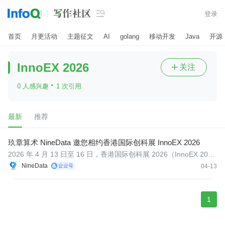

登录
首页
月更活动
主题征文
AI
golang
移动开发
Java
开源
InnoEX 2026
关注

·
0 人感兴趣
1 次引用
最新
推荐
玖章算术 NineData 邀您相约香港国际创科展 InnoEX 2026
2026 年 4 月 13 日至 16 日，香港国际创科展 2026（InnoEX 202
6）将在香港会议展览中心盛大举行。作为备受关注的国际创科盛会
NineData
04-13
之一，本届展会将汇聚众多创新科技企业、行业伙伴与前沿解决方
案，共同展示科技创新成果，探索产业升级新机遇。
1