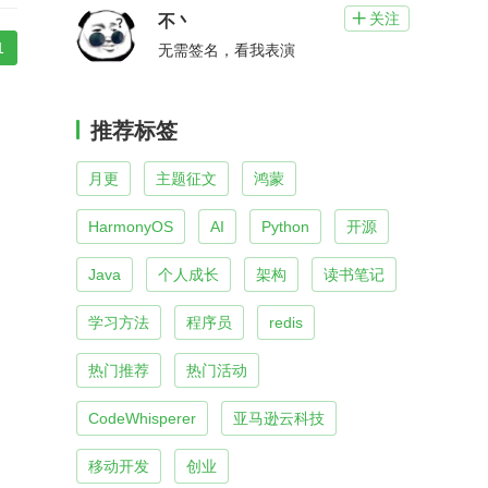
关注

不丶
1
无需签名，看我表演
推荐标签
月更
主题征文
鸿蒙
HarmonyOS
AI
Python
开源
Java
个人成长
架构
读书笔记
学习方法
程序员
redis
热门推荐
热门活动
CodeWhisperer
亚马逊云科技
移动开发
创业