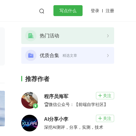
登录
注册

写点什么
效工作
数据库
Python
音视频
热门活动
golang
微服务架构
flutter
优质合集
精选文章
推荐作者
关注

程序员海军
🏆微信公众号：【前端自学社区】
关注

AI分享小李
深挖AI测评，分享，实测，技术