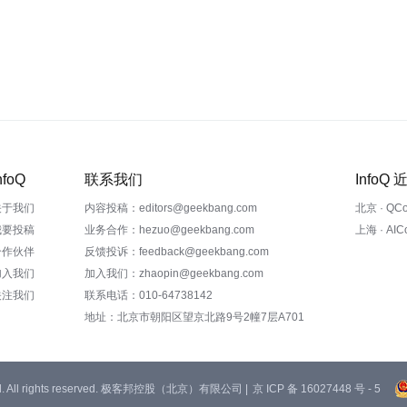
nfoQ
联系我们
InfoQ
关于我们
内容投稿：editors@geekbang.com
北京 · QC
我要投稿
业务合作：hezuo@geekbang.com
上海 · AI
合作伙伴
反馈投诉：feedback@geekbang.com
加入我们
加入我们：zhaopin@geekbang.com
关注我们
联系电话：010-64738142
地址：北京市朝阳区望京北路9号2幢7层A701
 Ltd. All rights reserved. 极客邦控股（北京）有限公司 |
京 ICP 备 16027448 号 - 5