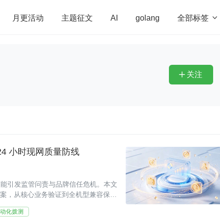
全部标签

月更活动
主题征文
AI
golang
penHarmony
算法
学习方法
Web3.0
高
程序员
运维
深度思考
低代码
redis
关注

×24 小时现网质量防线
可能引发监管问责与品牌信任危机。本文
方案，从核心业务验证到全机型兼容保
级。
动化拨测