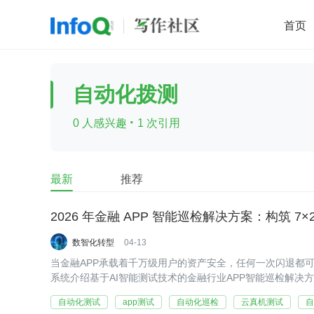
首页
移动开发
Java
开源
架构
O
自动化拨测
前端
AI
大数据
团队管理
·
0 人感兴趣
1 次引用
查看更多

最新
推荐
2026 年金融 APP 智能巡检解决方案：构筑 7
数智化转型
04-13
当金融APP承载着千万级用户的资产安全，任何一次闪退都
系统介绍基于AI智能测试技术的金融行业APP智能巡检解决
障，助力金融机构实现从被动响应到主动防御的质量监测升
自动化测试
app测试
自动化巡检
云真机测试
自