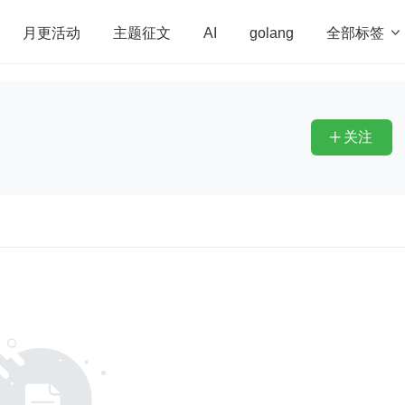
全部标签

月更活动
主题征文
AI
golang
penHarmony
算法
学习方法
Web3.0
高
程序员
运维
深度思考
低代码
redis
关注
