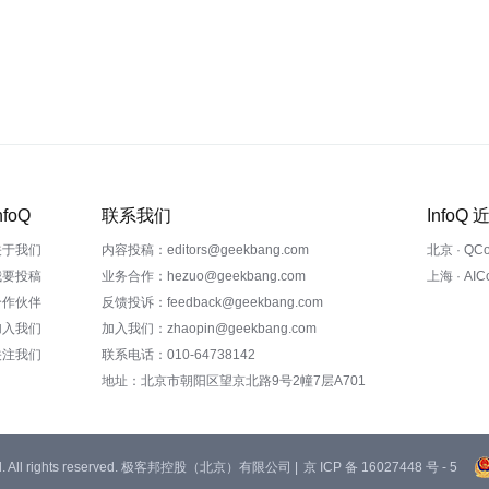
nfoQ
联系我们
InfoQ
关于我们
内容投稿：editors@geekbang.com
北京 · QC
我要投稿
业务合作：hezuo@geekbang.com
上海 · AI
合作伙伴
反馈投诉：feedback@geekbang.com
加入我们
加入我们：zhaopin@geekbang.com
关注我们
联系电话：010-64738142
地址：北京市朝阳区望京北路9号2幢7层A701
 Ltd. All rights reserved. 极客邦控股（北京）有限公司 |
京 ICP 备 16027448 号 - 5