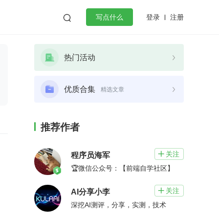
登录
注册

写点什么
效工作
数据库
Python
音视频
热门活动
golang
微服务架构
flutter
优质合集
精选文章
推荐作者
关注

程序员海军
🏆微信公众号：【前端自学社区】
关注

AI分享小李
深挖AI测评，分享，实测，技术