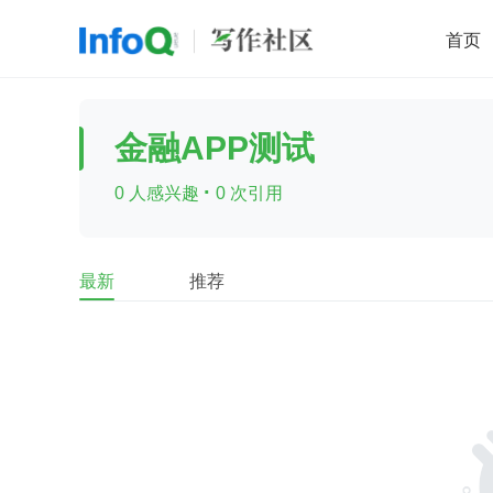
首页
移动开发
Java
开源
架构
O
金融APP测试
前端
AI
大数据
团队管理
·
0 人感兴趣
0 次引用
查看更多

最新
推荐