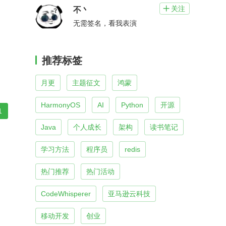
关注

不丶
无需签名，看我表演
推荐标签
月更
主题征文
鸿蒙
HarmonyOS
AI
Python
开源
1
Java
个人成长
架构
读书笔记
学习方法
程序员
redis
热门推荐
热门活动
CodeWhisperer
亚马逊云科技
移动开发
创业