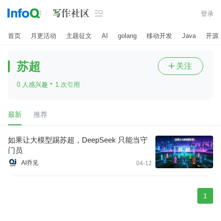

登录
首页
月更活动
主题征文
AI
golang
移动开发
Java
开源
苏超
关注

·
0 人感兴趣
1 次引用
最新
推荐
如果让大模型踢苏超，DeepSeek 只能当守
门员
AI乔见
04-12
1