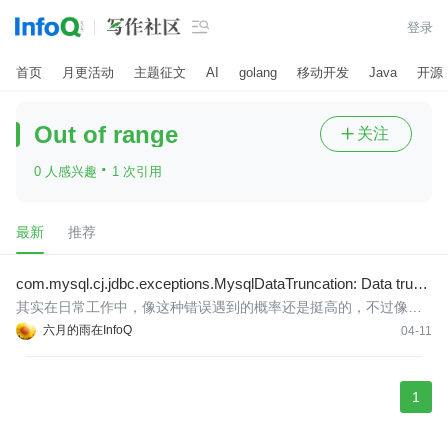

登录
首页
月更活动
主题征文
AI
golang
移动开发
Java
开源
Out of range
关注

·
0 人感兴趣
1 次引用
最新
推荐
com.mysql.cj.jdbc.exceptions.MysqlDataTruncation: Data trunc
ation: Out of range
其实在日常工作中，像这种错误遇到的概率还是挺高的，不过像余
额这种字段，能触发数据截断报错，也确实是少见。通常情况下见
六月的雨在InfoQ
04-11
到的都是字符串字段因为数据太长而触发截断报错。比如就像这样
1