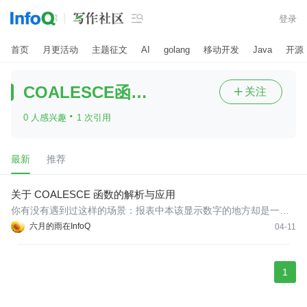

登录
首页
月更活动
主题征文
AI
golang
移动开发
Java
开源
COALESCE函数应用
关注

·
0 人感兴趣
1 次引用
最新
推荐
关于 COALESCE 函数的解析与应用
你有没有遇到过这样的场景：报表中本该显示数字的地方却是一片
空白，只因为某个字段存在 NULL 值？或是编写复杂查询时，层层
六月的雨在InfoQ
04-11
嵌套的 CASE WHEN 让逻辑变得臃肿难读？今天，就在处理一个看
似简单的数据补偿需求时，我再次与这个老问题狭路相逢。而破局
的关键
1