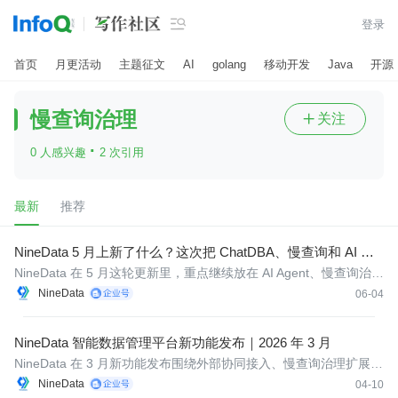

登录
首页
月更活动
主题征文
AI
golang
移动开发
Java
开源
慢查询治理
关注

·
0 人感兴趣
2 次引用
最新
推荐
NineData 5 月上新了什么？这次把 ChatDBA、慢查询和 AI 能
力都补
NineData 在 5 月这轮更新里，重点继续放在 AI Agent、慢查询治
理、OpenAPI 开放能力、SQL智能优化和数据源适配上。本月一共
NineData
06-04
发布 17 项更新，覆盖数据库 DevOps、AI Agent 和数据复制等模
块。
NineData 智能数据管理平台新功能发布｜2026 年 3 月
NineData 在 3 月新功能发布围绕外部协同接入、慢查询治理扩展、
数据库 DevOps 能力增强以及 数据复制性能与稳定性提升持续迭
NineData
04-10