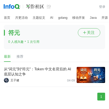

登录
首页
月更活动
主题征文
AI
golang
移动开发
Java
开源
符元
关注

·
0 人感兴趣
1 次引用
最新
推荐
从“词元”到“符元”：Token 中文名背后的 AI
底层认知之争
王子健
04-09
1