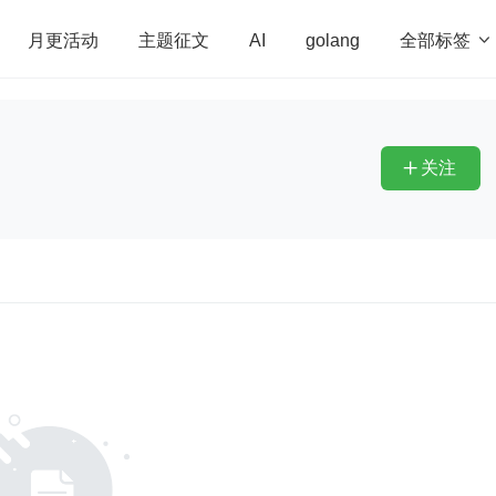
全部标签

月更活动
主题征文
AI
golang
penHarmony
算法
学习方法
Web3.0
高
程序员
运维
深度思考
低代码
redis
关注
