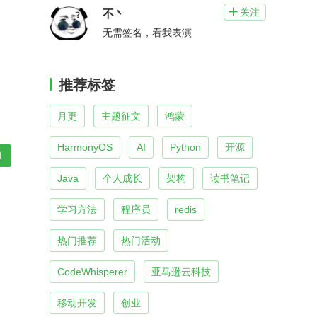
关注

不丶
无需签名，看我表演
推荐标签
月更
主题征文
鸿蒙
HarmonyOS
AI
Python
开源
1
Java
个人成长
架构
读书笔记
学习方法
程序员
redis
热门推荐
热门活动
CodeWhisperer
亚马逊云科技
移动开发
创业