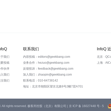
nfoQ
联系我们
InfoQ
关于我们
内容投稿：editors@geekbang.com
北京 · QC
我要投稿
业务合作：hezuo@geekbang.com
上海 · AI
合作伙伴
反馈投诉：feedback@geekbang.com
加入我们
加入我们：zhaopin@geekbang.com
关注我们
联系电话：010-64738142
地址：北京市朝阳区望京北路9号2幢7层A701
 Ltd. All rights reserved. 极客邦控股（北京）有限公司 |
京 ICP 备 16027448 号 - 5