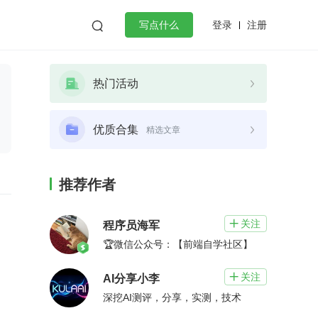
登录
注册

写点什么
效工作
数据库
Python
音视频
热门活动
golang
微服务架构
flutter
优质合集
精选文章
推荐作者
关注

程序员海军
🏆微信公众号：【前端自学社区】
关注

AI分享小李
深挖AI测评，分享，实测，技术