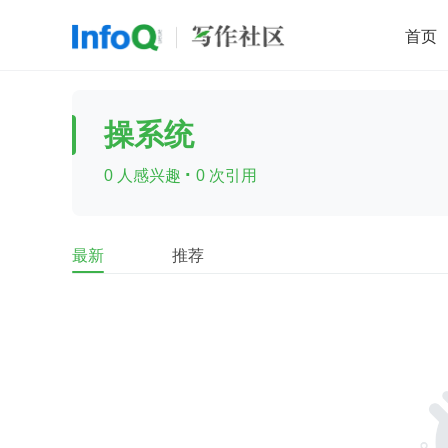
首页
移动开发
Java
开源
架构
O
操系统
前端
AI
大数据
团队管理
·
0 人感兴趣
0 次引用
查看更多

最新
推荐