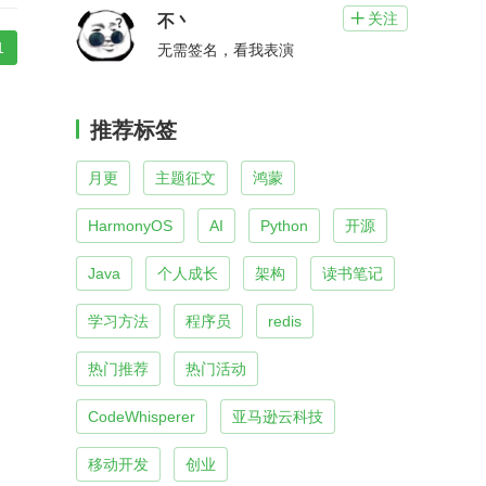
关注

不丶
1
无需签名，看我表演
推荐标签
月更
主题征文
鸿蒙
HarmonyOS
AI
Python
开源
Java
个人成长
架构
读书笔记
学习方法
程序员
redis
热门推荐
热门活动
CodeWhisperer
亚马逊云科技
移动开发
创业