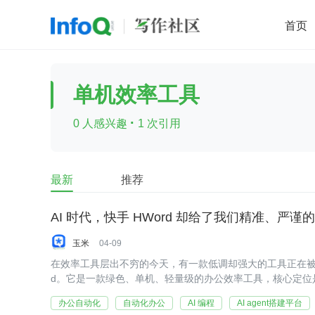
首页
移动开发
Java
开源
架构
O
单机效率工具
前端
AI
大数据
团队管理
·
0 人感兴趣
1 次引用
查看更多

最新
推荐
AI 时代，快手 HWord 却给了我们精准、严谨
玉米
04-09
在效率工具层出不穷的今天，有一款低调却强大的工具正在被
d。它是一款绿色、单机、轻量级的办公效率工具，核心定位
现文字录入和电脑操作的百倍提速。
办公自动化
自动化办公
AI 编程
AI agent搭建平台