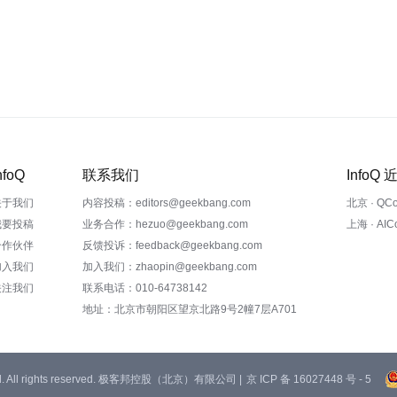
nfoQ
联系我们
InfoQ
关于我们
内容投稿：editors@geekbang.com
北京 · QC
我要投稿
业务合作：hezuo@geekbang.com
上海 · AI
合作伙伴
反馈投诉：feedback@geekbang.com
加入我们
加入我们：zhaopin@geekbang.com
关注我们
联系电话：010-64738142
地址：北京市朝阳区望京北路9号2幢7层A701
 Ltd. All rights reserved. 极客邦控股（北京）有限公司 |
京 ICP 备 16027448 号 - 5