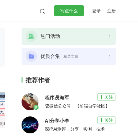
登录
注册

写点什么
效工作
数据库
Python
音视频
热门活动
golang
微服务架构
flutter
优质合集
精选文章
推荐作者
关注

程序员海军
🏆微信公众号：【前端自学社区】
关注

AI分享小李
深挖AI测评，分享，实测，技术