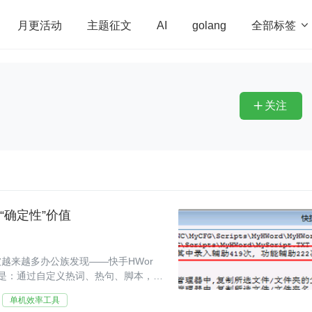
全部标签

月更活动
主题征文
AI
golang
penHarmony
算法
学习方法
Web3.0
高
程序员
运维
深度思考
低代码
redis
关注

的“确定性”价值
越来越多办公族发现——快手HWor
是：通过自定义热词、热句、脚本，实
单机效率工具