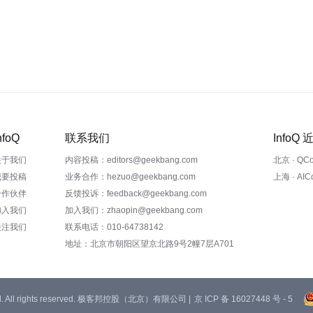
nfoQ
联系我们
InfoQ
关于我们
内容投稿：editors@geekbang.com
北京 · QC
我要投稿
业务合作：hezuo@geekbang.com
上海 · AI
合作伙伴
反馈投诉：feedback@geekbang.com
加入我们
加入我们：zhaopin@geekbang.com
关注我们
联系电话：010-64738142
地址：北京市朝阳区望京北路9号2幢7层A701
 Ltd. All rights reserved. 极客邦控股（北京）有限公司 |
京 ICP 备 16027448 号 - 5