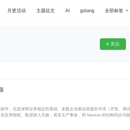
全部标签

月更活动
主题征文
AI
golang
penHarmony
算法
学习方法
Web3.0
高
程序员
运维
深度思考
低代码
redis
关注

题
频操作，也是保障业务稳定的基础。多数企业都会搭建多环境（开发、测
用报错、数据插入失败，甚至生产事故，而 Navicat 的结构同步功能