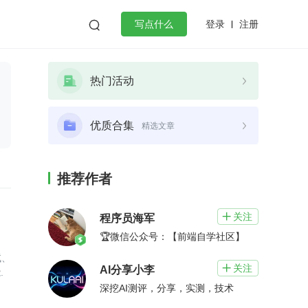
登录
注册

写点什么
效工作
数据库
Python
音视频
热门活动
golang
微服务架构
flutter
优质合集
精选文章
推荐作者
关注

程序员海军
🏆微信公众号：【前端自学社区】
试、
关注

AI分享小李
.
深挖AI测评，分享，实测，技术