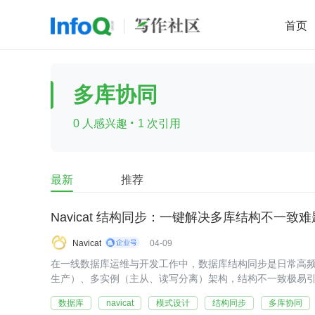
首页
移动开发
Java
开源
架构
O
多库协同
前端
AI
大数据
团队管理
·
0 人感兴趣
1 次引用
查看更多

最新
推荐
Navicat 结构同步：一键解决多库结构不一致难
Navicat
04-09
在一线数据库运维与开发工作中，数据库结构同步是日常高
生产）、多实例（主从、读写分离）架构，结构不一致极易引发应
数据库
navicat
模式设计
结构同步
多库协同