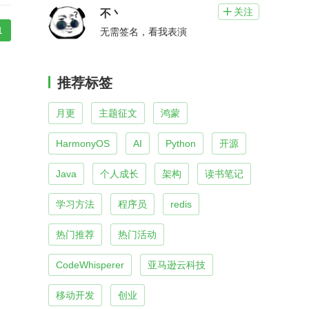
关注

不丶
1
无需签名，看我表演
推荐标签
月更
主题征文
鸿蒙
HarmonyOS
AI
Python
开源
Java
个人成长
架构
读书笔记
学习方法
程序员
redis
热门推荐
热门活动
CodeWhisperer
亚马逊云科技
移动开发
创业