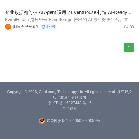
理、知识对账、变更治理、普惠门槛五个维度，讨论如何让 Agent
更简单、可靠地接入多源、实时的业务环境。
企业数据如何被 AI Agent 调用？EventHouse 打造 AI-Ready 数
据底座
EventHouse 是阿里云 EventBridge 推出的 AI 原生数据平台。本文
将深入剖析 EventHouse 的核心能力及其在人工智能时代下的定
阿里巴巴云原生
04-08
位，介绍 EventHouse 如何作为 AI 数据底座，帮助企业在瞬息万变
的市场中，以前所未有的速度挖掘数据价值，驱动业务增长。
1
Copyright © 2026, Geekbang Technology Ltd. All rights reserved. 极客邦控
股（北京）有限公司
京 ICP 备 16027448 号 - 5
产品资质
京公网安备 11010502039052号