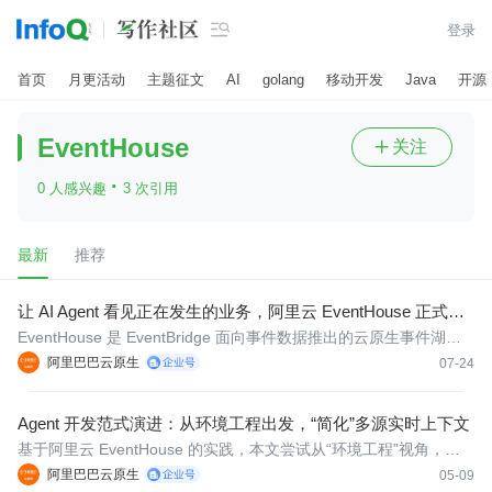

登录
首页
月更活动
主题征文
AI
golang
移动开发
Java
开源
EventHouse
关注

·
0 人感兴趣
3 次引用
最新
推荐
让 AI Agent 看见正在发生的业务，阿里云 EventHouse 正式商
业化
EventHouse 是 EventBridge 面向事件数据推出的云原生事件湖
仓，帮助企业在一套 Serverless 事件数据服务中，完成实时事件的
阿里巴巴云原生
07-24
接入、治理、分析和 AI Agent 调用，打通 Data to Agent 的完整链
路。
Agent 开发范式演进：从环境工程出发，“简化”多源实时上下文
基于阿里云 EventHouse 的实践，本文尝试从“环境工程”视角，重
新理解企业级 Agent 上下文构建问题，并围绕信息完备性、感官管
阿里巴巴云原生
05-09