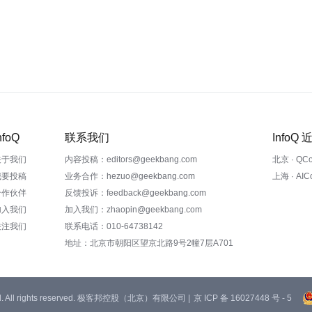
nfoQ
联系我们
InfoQ
关于我们
内容投稿：editors@geekbang.com
北京 · QC
我要投稿
业务合作：hezuo@geekbang.com
上海 · AI
合作伙伴
反馈投诉：feedback@geekbang.com
加入我们
加入我们：zhaopin@geekbang.com
关注我们
联系电话：010-64738142
地址：北京市朝阳区望京北路9号2幢7层A701
 Ltd. All rights reserved. 极客邦控股（北京）有限公司 |
京 ICP 备 16027448 号 - 5