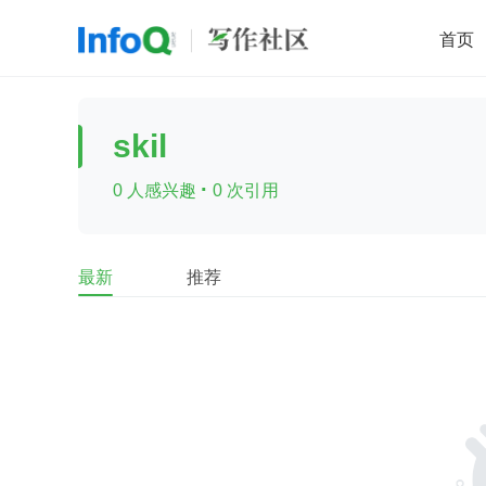
首页
移动开发
Java
开源
架构
O
skil
前端
AI
大数据
团队管理
·
0 人感兴趣
0 次引用
查看更多

最新
推荐