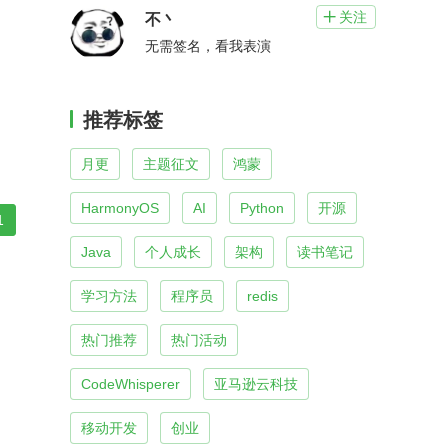
关注

不丶
无需签名，看我表演
推荐标签
月更
主题征文
鸿蒙
HarmonyOS
AI
Python
开源
1
Java
个人成长
架构
读书笔记
学习方法
程序员
redis
热门推荐
热门活动
CodeWhisperer
亚马逊云科技
移动开发
创业