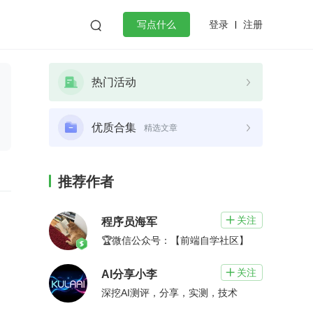
登录
注册

写点什么
效工作
数据库
Python
音视频
热门活动
golang
微服务架构
flutter
优质合集
精选文章
推荐作者
关注

程序员海军
🏆微信公众号：【前端自学社区】
关注

AI分享小李
深挖AI测评，分享，实测，技术