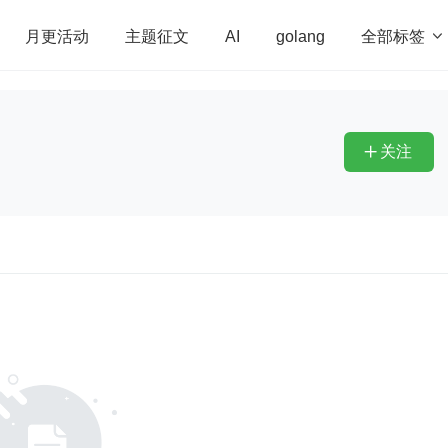
全部标签

月更活动
主题征文
AI
golang
penHarmony
算法
学习方法
Web3.0
高
程序员
运维
深度思考
低代码
redis
关注
