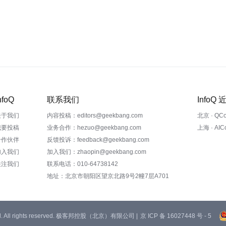
nfoQ
联系我们
InfoQ
关于我们
内容投稿：editors@geekbang.com
北京 · QC
我要投稿
业务合作：hezuo@geekbang.com
上海 · AI
合作伙伴
反馈投诉：feedback@geekbang.com
加入我们
加入我们：zhaopin@geekbang.com
关注我们
联系电话：010-64738142
地址：北京市朝阳区望京北路9号2幢7层A701
 Ltd. All rights reserved. 极客邦控股（北京）有限公司 |
京 ICP 备 16027448 号 - 5