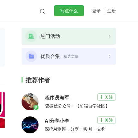
登录
注册

写点什么
效工作
数据库
Python
音视频
热门活动
golang
微服务架构
flutter
优质合集
精选文章
推荐作者
关注

程序员海军
🏆微信公众号：【前端自学社区】
关注

AI分享小李
深挖AI测评，分享，实测，技术