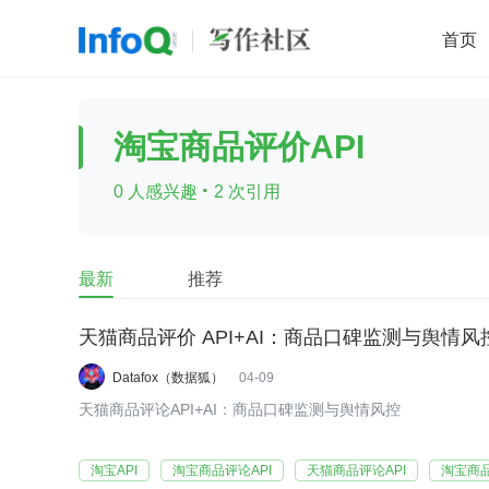
首页
移动开发
Java
开源
架构
O
淘宝商品评价API
前端
AI
大数据
团队管理
·
0 人感兴趣
2 次引用
查看更多

最新
推荐
天猫商品评价 API+AI：商品口碑监测与舆情风
Datafox（数据狐）
04-09
天猫商品评论API+AI：商品口碑监测与舆情风控
淘宝API
淘宝商品评论API
天猫商品评论API
淘宝商品