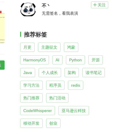
关注

不丶
无需签名，看我表演
推荐标签
月更
主题征文
鸿蒙
HarmonyOS
AI
Python
开源
1
Java
个人成长
架构
读书笔记
学习方法
程序员
redis
热门推荐
热门活动
CodeWhisperer
亚马逊云科技
移动开发
创业