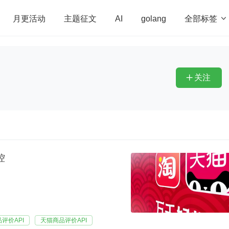
全部标签

月更活动
主题征文
AI
golang
penHarmony
算法
学习方法
Web3.0
高
程序员
运维
深度思考
低代码
redis
关注

控
评价API
天猫商品评价API