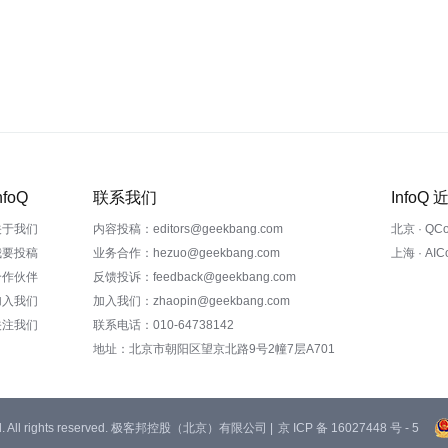
nfoQ
联系我们
InfoQ
关于我们
内容投稿：editors@geekbang.com
北京 · QC
我要投稿
业务合作：hezuo@geekbang.com
上海 · AI
合作伙伴
反馈投诉：feedback@geekbang.com
加入我们
加入我们：zhaopin@geekbang.com
关注我们
联系电话：010-64738142
地址：北京市朝阳区望京北路9号2幢7层A701
 Ltd. All rights reserved. 极客邦控股（北京）有限公司 |
京 ICP 备 16027448 号 - 5