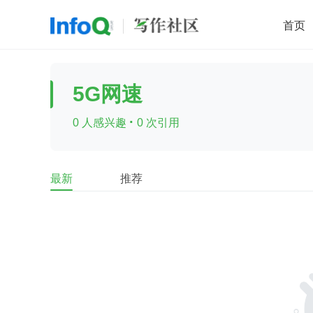
首页
移动开发
Java
开源
架构
O
5G网速
前端
AI
大数据
团队管理
·
0 人感兴趣
0 次引用
查看更多

最新
推荐