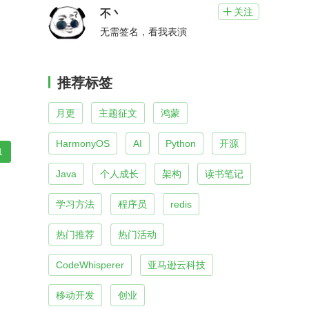
关注

不丶
无需签名，看我表演
推荐标签
月更
主题征文
鸿蒙
HarmonyOS
AI
Python
开源
1
Java
个人成长
架构
读书笔记
学习方法
程序员
redis
热门推荐
热门活动
CodeWhisperer
亚马逊云科技
移动开发
创业