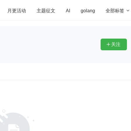
全部标签

月更活动
主题征文
AI
golang
penHarmony
算法
学习方法
Web3.0
高
程序员
运维
深度思考
低代码
redis
关注
