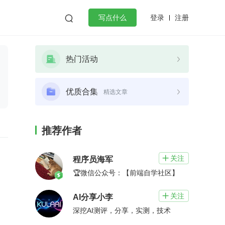
登录
注册

写点什么
效工作
数据库
Python
音视频
热门活动
golang
微服务架构
flutter
优质合集
精选文章
推荐作者
关注

程序员海军
🏆微信公众号：【前端自学社区】
关注

AI分享小李
深挖AI测评，分享，实测，技术