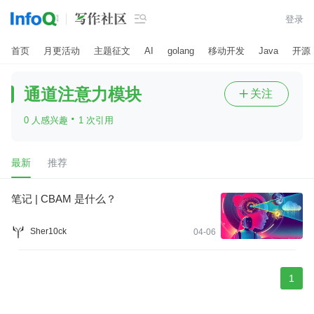

登录
首页
月更活动
主题征文
AI
golang
移动开发
Java
开源
通道注意力模块
关注

·
0 人感兴趣
1 次引用
最新
推荐
笔记 | CBAM 是什么？
Sher10ck
04-06
1