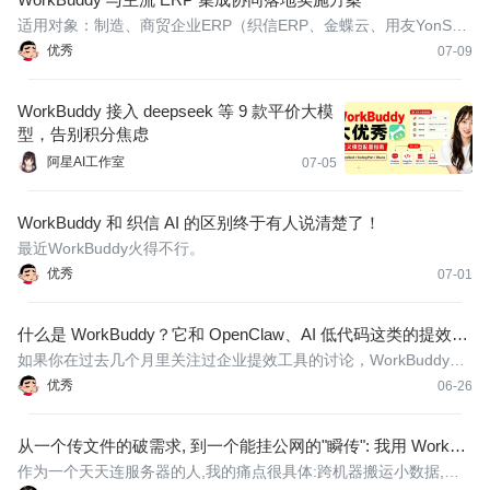
适用对象：制造、商贸企业ERP（织信ERP、金蝶云、用友YonSuit
e、K3 WISE、U9、SAP B1），结合腾讯WorkBuddy智能体工作
优秀
07-09
台，提供一套从项目目标到上线验收的完整集成实施方案。
WorkBuddy 接入 deepseek 等 9 款平价大模
型，告别积分焦虑
阿星AI工作室
07-05
WorkBuddy 和 织信 AI 的区别终于有人说清楚了！
最近WorkBuddy火得不行。
优秀
07-01
什么是 WorkBuddy？它和 OpenClaw、AI 低代码这类的提效工
具有什么区别？
如果你在过去几个月里关注过企业提效工具的讨论，WorkBuddy这
个名字大概率已经在你的信息流里出现过不止一次。有人把它和Op
优秀
06-26
enClaw（小龙虾）放在一起比，有人拿它和AI低代码产品功能做对
照，还有人在各种微信群里问"这三个不都是AI提效工具吗，到底有
从一个传文件的破需求, 到一个能挂公网的"瞬传": 我用 WorkBu
啥不一样
ddy 把它从 HTML 一路做到了 Java
作为一个天天连服务器的人,我的痛点很具体:跨机器搬运小数据,成