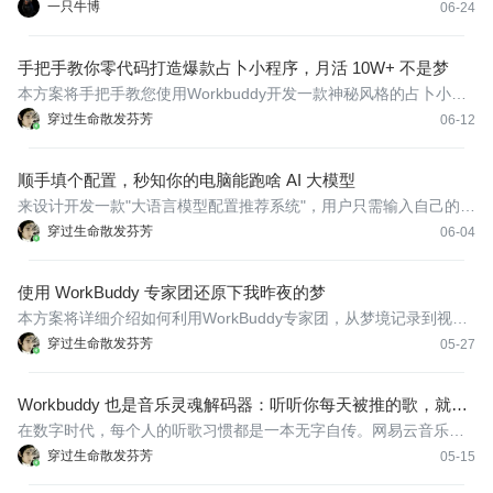
本高得离谱。
一只牛博
06-24
手把手教你零代码打造爆款占卜小程序，月活 10W+ 不是梦
本方案将手把手教您使用Workbuddy开发一款神秘风格的占卜小程
序。
穿过生命散发芬芳
06-12
顺手填个配置，秒知你的电脑能跑啥 AI 大模型
来设计开发一款"大语言模型配置推荐系统"，用户只需输入自己的硬
件配置信息，系统即可智能推荐适合的大语言模型并提供详细的安
穿过生命散发芬芳
06-04
装指导。
使用 WorkBuddy 专家团还原下我昨夜的梦
本方案将详细介绍如何利用WorkBuddy专家团，从梦境记录到视频
成品的完整创作流程，仅供娱乐一下哈。
穿过生命散发芬芳
05-27
Workbuddy 也是音乐灵魂解码器：听听你每天被推的歌，就知
道你是个啥样的人
在数字时代，每个人的听歌习惯都是一本无字自传。网易云音乐
的"每日推荐"算法已经深度理解了用户的音乐DNA，但这些数据沉
穿过生命散发芬芳
05-15
睡在APP中，从未被系统化解读。通过精心设计的提示词，我们让