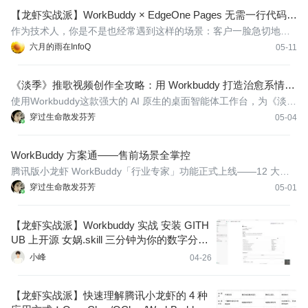
Workbuddy不只是执行指令的工具，而是成为用户的音乐知己。
【龙虾实战派】WorkBuddy × EdgeOne Pages 无需一行代码，
轻松实现图书管理系统
作为技术人，你是不是也经常遇到这样的场景：客户一脸急切地找
到你，张口就是“我们要做个系统，很急”，但当你问起具体功能、用
六月的雨在InfoQ
05-11
户画像、业务场景时，对方却只能给出“反正你先做个版本看看”“类
似某某平台就行”“具体我也说不清，但你做出来我就知道是不是
《淡季》推歌视频创作全攻略：用 Workbuddy 打造治愈系情感
短片
使用Workbuddy这款强大的 AI 原生的桌面智能体工作台，为《淡
季》这首歌设计一段治愈系的情感短片，让每一个音符都在画面中
穿过生命散发芬芳
05-04
找到归属。
WorkBuddy 方案通——售前场景全掌控
腾讯版小龙虾 WorkBuddy「行业专家」功能正式上线——12 大行
业领域、140+ 位行业专家， 垂直领域AI角色，加载专业知识库，
穿过生命散发芬芳
05-01
适配复杂专项任务。
【龙虾实战派】Workbuddy 实战 安装 GITH
UB 上开源 女娲.skill 三分钟为你的数字分
身“灌注”顶级思维
小峰
04-26
【龙虾实战派】快速理解腾讯小龙虾的 4 种