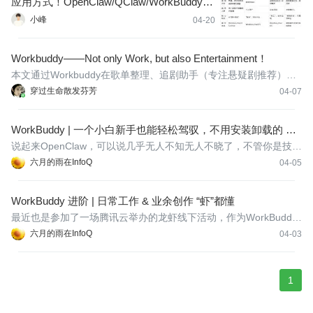
应用方式！OpenClaw/QClaw/WorkBuddy/Cl
awBot 生态体验与最佳搭配
小峰
04-20
Workbuddy——Not only Work, but also Entertainment！
本文通过Workbuddy在歌单整理、追剧助手（专注悬疑剧推荐）和
早晚霞预测三大生活化场景进行实践，旨在给大家提供一个场景使
穿过生命散发芬芳
04-07
用思路。
WorkBuddy | 一个小白新手也能轻松驾驭，不用安装卸载的 Op
enClaw
说起来OpenClaw，可以说几乎无人不知无人不晓了，不管你是技术
人还是非技术人，谈起OpenClaw，总是能聊上两句。在前一段时
六月的雨在InfoQ
04-05
间，OpenClaw也是轻松的完成了一波“收割”—从花钱安装OpenCla
w 到花钱卸载 OpenClaw 的完美闭环，哈哈。
WorkBuddy 进阶 | 日常工作 & 业余创作 “虾”都懂
最近也是参加了一场腾讯云举办的龙虾线下活动，作为WorkBuddy
实操导师的身份。在活动过程中，有关注到非技术人员关于WorkBu
六月的雨在InfoQ
04-03
ddy的疑问，这里也做一个简单的答疑。
1