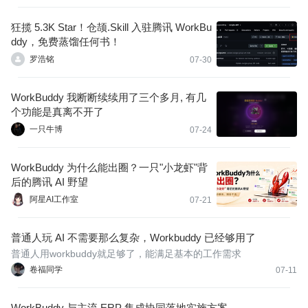
狂揽 5.3K Star！仓颉.Skill 入驻腾讯 WorkBu
ddy，免费蒸馏任何书！
罗浩铭
07-30
WorkBuddy 我断断续续用了三个多月, 有几
个功能是真离不开了
一只牛博
07-24
WorkBuddy 为什么能出圈？一只"小龙虾"背
后的腾讯 AI 野望
阿星AI工作室
07-21
普通人玩 AI 不需要那么复杂，Workbuddy 已经够用了
普通人用workbuddy就足够了，能满足基本的工作需求
卷福同学
07-11
WorkBuddy 与主流 ERP 集成协同落地实施方案