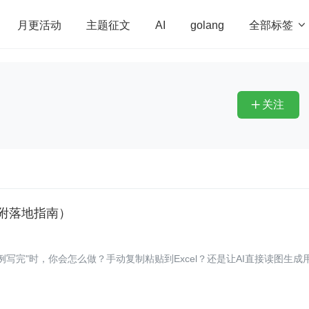
全部标签

月更活动
主题征文
AI
golang
penHarmony
算法
学习方法
Web3.0
高
程序员
运维
深度思考
低代码
redis
关注

（附落地指南）
写完"时，你会怎么做？手动复制粘贴到Excel？还是让AI直接读图生成