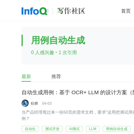
首页
移动开发
Java
开源
架构
O
用例自动生成
前端
AI
大数据
团队管理
·
0 人感兴趣
1 次引用
查看更多

最新
推荐
自动生成用例：基于 OCR+ LLM 的设计方案
狂师
04-03
当产品经理甩过来一份50页的需求文档，要求"这周把测试用例
例？
自动化
测试开发
AI测试
LLM
用例自动生成