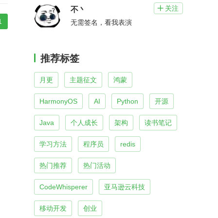
关注

不丶
1
无需签名，看我表演
推荐标签
月更
主题征文
鸿蒙
HarmonyOS
AI
Python
开源
Java
个人成长
架构
读书笔记
学习方法
程序员
redis
热门推荐
热门活动
CodeWhisperer
亚马逊云科技
移动开发
创业