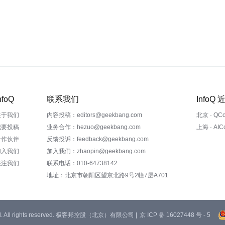
nfoQ
联系我们
InfoQ
关于我们
内容投稿：editors@geekbang.com
北京 · QC
我要投稿
业务合作：hezuo@geekbang.com
上海 · AI
合作伙伴
反馈投诉：feedback@geekbang.com
加入我们
加入我们：zhaopin@geekbang.com
关注我们
联系电话：010-64738142
地址：北京市朝阳区望京北路9号2幢7层A701
 Ltd. All rights reserved. 极客邦控股（北京）有限公司 |
京 ICP 备 16027448 号 - 5