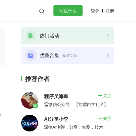
登录
注册

写点什么
效工作
数据库
Python
音视频
热门活动
golang
微服务架构
flutter
优质合集
精选文章
推荐作者
关注

程序员海军
🏆微信公众号：【前端自学社区】
用
关注

AI分享小李
深挖AI测评，分享，实测，技术