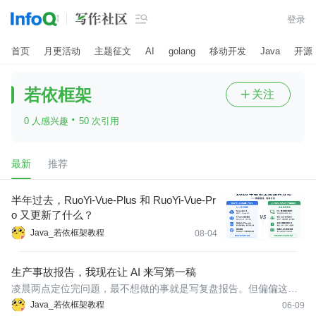

登录
首页
月更活动
主题征文
AI
golang
移动开发
Java
开源
若依框架
关注

·
0 人感兴趣
50 次引用
最新
推荐
半年过去，RuoYi-Vue-Plus 和 RuoYi-Vue-Pr
o 又更新了什么？
Java_若依框架教程
08-04
生产事故报告，我现在让 AI 来写第一稿
凌晨两点定位完问题，最不想做的事就是写复盘报告。但偏偏这份
报告第二天早上要交。
Java_若依框架教程
06-09