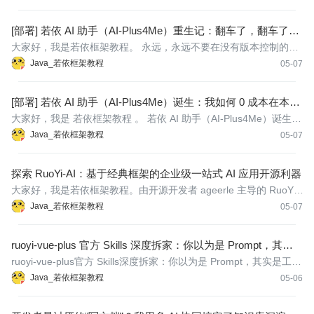
[部署] 若依 AI 助手（AI-Plus4Me）重生记：翻车了，翻车了，
记一个惨痛的教训
大家好，我是若依框架教程。 永远，永远不要在没有版本控制的情
况下，让 AI 帮你修复杂的 Bug。
Java_若依框架教程
05-07
[部署] 若依 AI 助手（AI-Plus4Me）诞生：我如何 0 成本在本地
跑通大模型并接入自己写的 VS Code 插件
大家好，我是 若依框架教程 。 若依 AI 助手（AI-Plus4Me）诞生：
我如何 0 成本在本地跑通大模型并接入自己写的 VS Code 插件
Java_若依框架教程
05-07
探索 RuoYi-AI：基于经典框架的企业级一站式 AI 应用开源利器
大家好，我是若依框架教程。由开源开发者 ageerle 主导的 RuoYi-
AI 项目正是为此而生。它在继承了若依框架优秀基因的基础上，华
Java_若依框架教程
05-07
丽转身，为开发者提供了一个面向企业级市场的一站式 AI 应用开发
脚手架 。
ruoyi-vue-plus 官方 Skills 深度拆家：你以为是 Prompt，其实
是工程体系！
ruoyi-vue-plus官方 Skills深度拆家：你以为是 Prompt，其实是工程
体系！
Java_若依框架教程
05-06