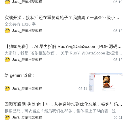
按时来阅读哟
Java_若依框架教程
05-19
实战开源：接私活还在重复造轮子？我抽离了一套企业级小程
序登录与审核底座（附源码）
全文共有 1016 字
Java_若依框架教程
05-12
【独家免费】：AI 暴力拆解 RuoYi-@DataScope（PDF 源码级
深度剖析）
大家好，我是 [若依框架教程]。 关于 RuoYi @DataScope 数据泄
露，其实，发现这个漏洞，我只用了 10 秒 。 我把 RuoYi 的DataS
Java_若依框架教程
05-12
copeAspect 源码喂给了经过特殊调教的 AI，它吐出了一份“降维打
击”级的分析报告。 这份报告不仅指出了代码逻辑，更从 架构
给 gemini 道歉！
Java_若依框架教程
05-11
回顾互联网“失落”的十年，从创造神坛到优化名单，极客与码
农、大厂与 35 岁，谁杀死了互联网的黄金时代？
极客已死，码农当立？然后我们在35岁，集体撞上了AI的墙，这是
一场关于梦想、肉身、红利与尊严的缓慢退潮
Java_若依框架教程
05-11