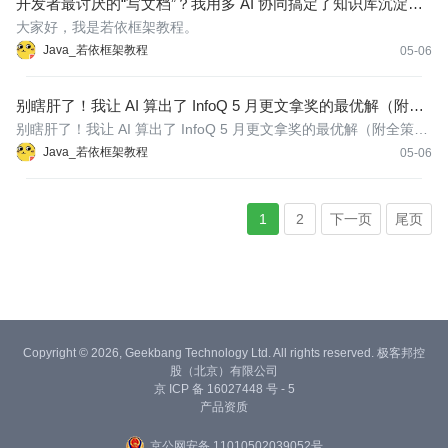
开发者最讨厌的“写文档”？我用多 AI 协同搞定了知识库沉淀
——Word、PPT、视频
大家好，我是若依框架教程。
Java_若依框架教程
05-06
别瞎肝了！我让 AI 算出了 InfoQ 5 月更文拿奖的最优解（附全
策略表）
别瞎肝了！我让 AI 算出了 InfoQ 5 月更文拿奖的最优解（附全策略
表）
Java_若依框架教程
05-06
1
2
下一页
尾页
Copyright © 2026, Geekbang Technology Ltd. All rights reserved. 极客邦控
股（北京）有限公司
京 ICP 备 16027448 号 - 5
产品资质
京公网安备 11010502039052号