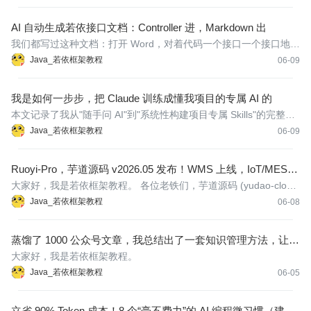
AI 自动生成若依接口文档：Controller 进，Markdown 出
我们都写过这种文档：打开 Word，对着代码一个接口一个接口地抄
参数，写完发现接口已经改了。
Java_若依框架教程
06-09
我是如何一步步，把 Claude 训练成懂我项目的专属 AI 的
本文记录了我从"随手问 AI"到"系统性构建项目专属 Skills"的完整过
程。涉及 5 个 Skill 的设计思路、核心结构和踩坑记录。
Java_若依框架教程
06-09
Ruoyi-Pro，芋道源码 v2026.05 发布！WMS 上线，IoT/MES/W
MS 双端适配惊喜来了
大家好，我是若依框架教程。 各位老铁们，芋道源码 (yudao-cloud
/ ruoyi-vue-pro) 又双叒叕更新啦！
Java_若依框架教程
06-08
蒸馏了 1000 公众号文章，我总结出了一套知识管理方法，让 A
I 替你思考，自动生长（含 SOP）
大家好，我是若依框架教程。
Java_若依框架教程
06-05
立省 90% Token 成本！8 个“毫不费力”的 AI 编程微习惯（建议