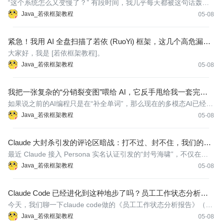
“这个系统怎么又变慢了？” 有段时间，我几乎每天都被这句话轰
炸。一开始我以为只是个别接口的“偶发感冒”，后来才发现，是整个
Java_若依框架教程
05-08
若依（RuoYi）项目在一点点“慢性衰竭”。 测试复现不了，本地跑得
飞快，运维监控显示 CPU和内存都正常，唯独数据库慢查询记
紧急！我用 AI 全盘扫描了若依 (RuoYi) 框架，这几个高危漏洞
你必须马上改！
大家好，我是 [若依框架教程]。
Java_若依框架教程
05-08
我把一张复杂的“分销裂变图”喂给 AI，它反手甩给我一套完整
的 Java 后端代码
如果说之前的AI编程只是在“补全单词”，那么现在的多模态AI已经开
始“理解业务”了。
Java_若依框架教程
05-08
Claude 大封杀引发的评论区暗战：打不过、封不住，我们的出
路在哪？
最近 Claude 接入 Persona 实名认证引发的“封号海啸”，不仅在各
大技术交流群炸了锅，知乎等平台上的相关讨论帖也堪称大型真实
Java_若依框架教程
05-08
态度的“修罗场”。
Claude Code 已经进化到这种地步了吗？员工工作状态分析报
告分析
今天，我们聊一下claude code做的《员工工作状态分析报告》（来
自互联网）。
Java_若依框架教程
05-08