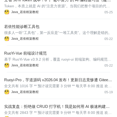
收藏）
Token，本质上就是 AI 的“注意力资源”。当我们把整个项目的代
码、无数个无关的文件、长达几十轮的聊天历史一股脑塞给 AI 时，
Java_若依框架教程
05-25
我们不仅在浪费昂贵的 Token（金钱），也在稀释 AI 的注意力，导
致它“变笨”。
若依性能诊断工具包
很多人一听“工具包”，第一反应是“一堆工具类”。这个理解是错的。
Java_若依框架教程
05-22
RuoYi-Vue 前端设计规范
基于 RuoYi-Vue v3.9.2 分析，覆盖 ruoyi-ui 前端架构、编码规范、
易错点及常见问题解决方案。
Java_若依框架教程
05-22
Ruoyi-Pro，芋道源码 v2026.04 发布！更新日志竟惨遭 Gitee
“封杀”？究竟隐藏了什么黑科技
全文共有 1016 字 ** 预计读完需要 3 分钟 ** 每天早 8:00 推送 欢迎
按时来阅读哟
Java_若依框架教程
05-19
实战复盘：拒绝做 CRUD 打字机！我是如何用 AI 极速构建企
业级小程序底座的？
全文共有 2843 字 ** 预计读完需要 9 分钟 ** 每天早 8:00 推送 欢迎