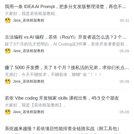
我用一条 IDEA AI Prompt，把多分支发版整理清楚，再也不怕
发版漏配置了
大家好，我是若依框架教程。
Java_若依框架教程
05-11
古法编程 vs AI 编程，若依（RouYi）开发者该怎么选？3 个月
VibCoding 我踩了这些坑
踩了3个月的坑才想明白：AI Coding这3件事，若依开发者要提前知
道 三个月前，我开始用Trae、CodeBuddy、Qoder这套组合工具，
Java_若依框架教程
05-09
基于若依框架搭了一个博客系统和一个小程序。
赚了 5000 开发费，关了 8 个月？接私活的兄弟，求你们长点心
吧！这种“需求”接了就是踩缝纫机！
兄弟们，今天不聊技术，不聊若依，聊聊“ 命 ”！！！
Java_若依框架教程
05-09
若依 Vibe coding 开发独家 skills 课程出售，49.9 交个朋友
大家好，我是【若依框架教程】。
Java_若依框架教程
05-09
系统越来越慢？若依项目性能排查全链路实战（附工具包）