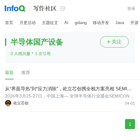

登录
首页
月更活动
主题征文
AI
golang
移动开发
Java
开源
半导体国产设备
关注

·
0 人感兴趣
1 次引用
最新
推荐
从“界面导热”到“应力消除”，屹立芯创携全栈方案亮相 SEMICO
N China 2026
2026年3月25-27日，中国上海— 全球半导体行业盛会SEMICON C
hina 2026在上海新国际博览中心举行。本届展会聚焦先进封装、AI
屹立芯创
04-01
算力芯片、汽车电子等核心赛道，成为全球半导体产业技术交流与
资源链接的核心平台。
1