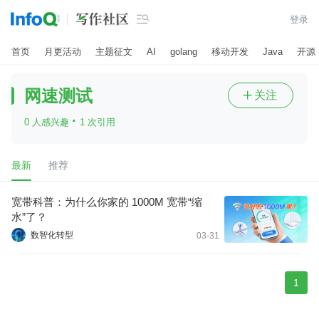

登录
首页
月更活动
主题征文
AI
golang
移动开发
Java
开源
网速测试
关注

·
0 人感兴趣
1 次引用
最新
推荐
宽带科普：为什么你家的 1000M 宽带“缩
水”了？
数智化转型
03-31
1