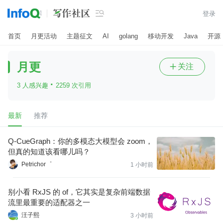

登录
首页
月更活动
主题征文
AI
golang
移动开发
Java
开源
月更
关注

·
3 人感兴趣
2259 次引用
最新
推荐
Q-CueGraph：你的多模态大模型会 zoom，
但真的知道该看哪儿吗？
Petrichor゜
1 小时前
别小看 RxJS 的 of，它其实是复杂前端数据
流里最重要的适配器之一
汪子熙
3 小时前