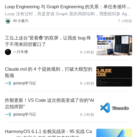
Loop Engineering 与 Graph Engineering 的关系：单任务循环如
何进入多节点协作图
Loop 没有过时，而是变成 Graph 里的局部结构，用图组织多 Agen
t、工具和人工协作。
AI 小老六
7 小时前
工位上这台"竖着叠"的双屏，让我改 bug 终
于不用来回切窗口了
一只牛博
8 小时前
Claude.md 的 4 个提效规则，打破大模型的
瓶颈
golang学习记
8 小时前
炸裂更新！VS Code 这次彻底变成了你的“AI
总指挥部”
golang学习记
8 小时前
HarmonyOS 6.1.1 全栈实战录 - 95 实战 Ca