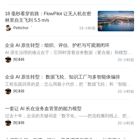
18 毫秒看穿前路：FlowPilot 让无人机在密
林里自主飞到 5.5 m/s
Petrichor゜
19 小时前
企业 AI 原生转型：组织、评估、护栏与可观测闭环
AI 原生治理的难点在于：它同时背着业务数据（要合规）和模型数
据（要可复现）两本账。一旦向量库混入了未脱敏的个人信息，或
阿泽🧸
20 小时前
一次索引重建让生成答案集体跑偏，问题往往在上线半年后才爆
发。
企业 AI 原生转型： 数据飞轮、知识工厂与多智能体编排
工程实践回答的是：怎么用最小代价，把「数据飞轮」和「智能体
编排」真正跑起来。这一篇不堆概念，只给可运行的代码与可复用
阿泽🧸
20 小时前
的结构。
一套让 AI 长在业务血管里的能力模型
过去十年，企业的关键词是「数字化」——把流程搬到线上、把数
据存进数据库。但「数字化」解决的只是记录与连接，决策仍靠
阿泽🧸
20 小时前
人。AI 原生转型要做的事更彻底：让智能本身成为基础设施，像水
电一样嵌入每一个业务动作，由系统自主感知、推理、执行、反