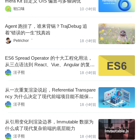
mera Kit 自定义 OIS 偏置与多轴调优
轻口味
10 小时前
Agent 跑挂了，谁来背锅？TrajDebug 追
着"错误的一生"找真凶
Petrichor゜
18 小时前
ES6 Spread Operator 的十大工程化用法，
从三点语法到 React、Vue、Angular 的复杂
状态更新
汪子熙
18 小时前
从一次重复渲染说起，Referential Transpare
ncy 为什么决定了现代前端项目能不能保持
可预测
汪子熙
18 小时前
从引用变化到渲染边界，Immutable 数据为
什么成了现代复杂前端的底层能力
汪子熙
18 小时前