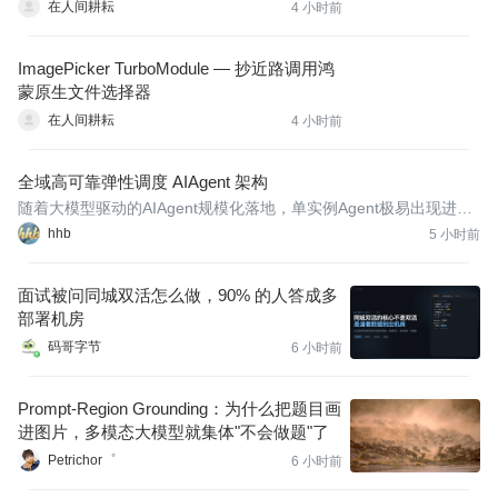
在人间耕耘
4 小时前
ImagePicker TurboModule — 抄近路调用鸿
蒙原生文件选择器
在人间耕耘
4 小时前
全域高可靠弹性调度 AIAgent 架构
随着大模型驱动的AIAgent规模化落地，单实例Agent极易出现进程
崩溃、资源耗尽、任务堆积、单点故障等问题，传统部署模式无法
hhb
5 小时前
支撑7×24小时不间断业务运行。全域高可靠弹性调度AIAgent架构
围绕故障自愈、负载均衡、弹性扩缩容、链路监控四大核心能力搭
面试被问同城双活怎么做，90% 的人答成多
建，解决
部署机房
码哥字节
6 小时前
Prompt-Region Grounding：为什么把题目画
进图片，多模态大模型就集体"不会做题"了
Petrichor゜
6 小时前