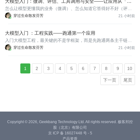
大模型入门：微调、评估、工具调用与安全——让应用从「能
馈。
用」走向「可靠」
怎么让模型更懂我的业务（微调）、怎么知道它答得好不好（评
估）、怎么让它安全可控（护栏）。本篇给出进阶地图，并附两个
穿过生命散发芬芳
21 小时前
可运行脚本：一个估算微调显存，一个做能力自测与路线推荐。
大模型入门 ：工程实践——跑通第一个应用
入门大模型工程，最关键的不是学框架，而是先跑通两条主干链
路：「会调用模型」和「会用检索增强（RAG）给模型接上外部知
穿过生命散发芬芳
21 小时前
识」。本篇附两个可运行脚本，不依赖任何第三方库，复制即可
跑。
1
2
3
4
5
6
7
8
9
10
下一页
尾页
Copyright © 2026, Geekbang Technology Ltd. All rights reserved. 极客邦控
股（北京）有限公司
京 ICP 备 16027448 号 - 5
产品资质