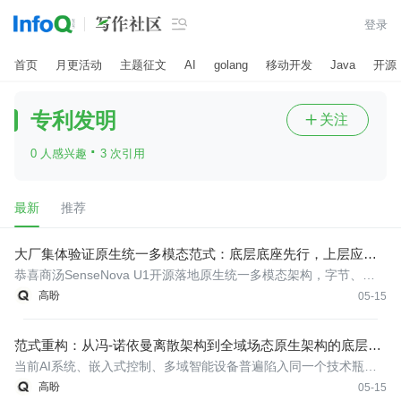

登录
首页
月更活动
主题征文
AI
golang
移动开发
Java
开源
专利发明
关注

·
0 人感兴趣
3 次引用
最新
推荐
大厂集体验证原生统一多模态范式：底层底座先行，上层应用
共生
恭喜商汤SenseNova U1开源落地原生统一多模态架构，字节、谷
歌、苹果相继布局同技术路线。
高盼
05-15
范式重构：从冯‑诺依曼离散架构到全域场态原生架构的底层专
利布局思考
当前AI系统、嵌入式控制、多域智能设备普遍陷入同一个技术瓶
颈：长期在冯‑诺依曼离散架构基础上做后天改良、算力堆叠、应用
高盼
05-15