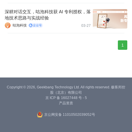
层补丁优化。硬件与软件割裂、多系统时序基准不统一、物理域与
信息域无法原生协同，所有优化都停留在上层，无法解决底层根源
深耕对话交互，咕泡科技获 AI 专利授权，落
问题。
地技术思路与实战经验
咕泡科技
03-27
1
Copyright © 2026, Geekbang Technology Ltd. All rights reserved. 极客邦控
股（北京）有限公司
京 ICP 备 16027448 号 - 5
产品资质
京公网安备 11010502039052号