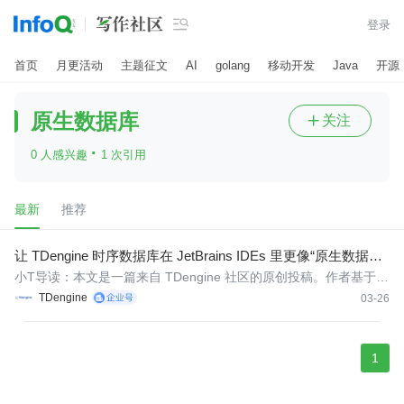

登录
首页
月更活动
主题征文
AI
golang
移动开发
Java
开源
原生数据库
关注

·
0 人感兴趣
1 次引用
最新
推荐
让 TDengine 时序数据库在 JetBrains IDEs 里更像“原生数据
库”一点
小T导读：本文是一篇来自 TDengine 社区的原创投稿。作者基于自
身在 JetBrains IDEs 中使用 TDengine 的实际需求，独立开发并开
TDengine
03-26
源了相关插件，用于增强 TDengine 在 JetBrains 数据库工具链中
的接入与 SQL 开发体验。我们很高兴看到，越来越多开发者正在从
真
1