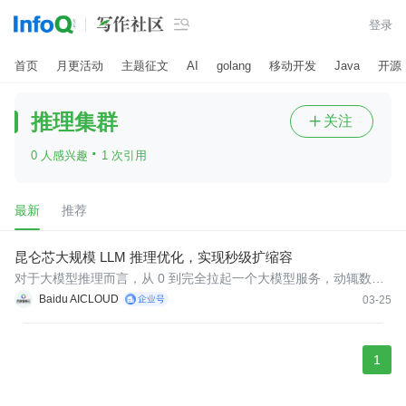

登录
首页
月更活动
主题征文
AI
golang
移动开发
Java
开源
推理集群
关注

·
0 人感兴趣
1 次引用
最新
推荐
昆仑芯大规模 LLM 推理优化，实现秒级扩缩容
对于大模型推理而言，从 0 到完全拉起一个大模型服务，动辄数分
钟。我们以 Qwen3-235B 为例，把 521 秒冷启动耗时拆解开：6
Baidu AICLOUD
03-25
9% 的时间耗在权重加载，磁盘 I/O 是最大瓶颈，传统的加载路径往
往比较低效；15% 是一些编译开销；5% 是 CUDA Graph 初始化延
迟。
1