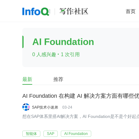
首页
移动开发
Java
开源
架构
O
AI Foundation
前端
AI
大数据
团队管理
·
0 人感兴趣
1 次引用
查看更多

最新
推荐
AI Foundation 在构建 AI 解决方案方面有哪
SAP技术小迷弟
03-24
想在SAP体系里搭AI解决方案，AI Foundation是不是个好
智能体
SAP
AI Foundation