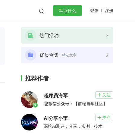
登录
注册

写点什么
效工作
数据库
Python
音视频
热门活动
golang
微服务架构
flutter
优质合集
精选文章
推荐作者
关注

程序员海军
🏆微信公众号：【前端自学社区】
关注

AI分享小李
深挖AI测评，分享，实测，技术