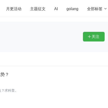
全部标签

月更活动
主题征文
AI
golang
penHarmony
算法
学习方法
Web3.0
高
程序员
运维
深度思考
低代码
redis
关注

些优势？
起点？求科普。