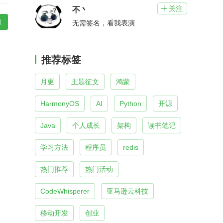
关注

不丶
1
无需签名，看我表演
推荐标签
月更
主题征文
鸿蒙
HarmonyOS
AI
Python
开源
Java
个人成长
架构
读书笔记
学习方法
程序员
redis
热门推荐
热门活动
CodeWhisperer
亚马逊云科技
移动开发
创业