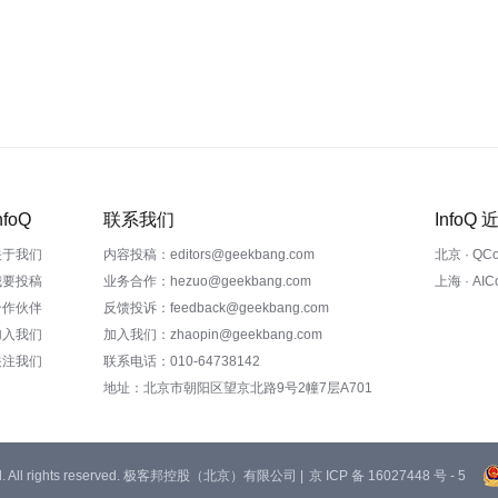
nfoQ
联系我们
InfoQ
关于我们
内容投稿：editors@geekbang.com
北京 · QC
我要投稿
业务合作：hezuo@geekbang.com
上海 · AI
合作伙伴
反馈投诉：feedback@geekbang.com
加入我们
加入我们：zhaopin@geekbang.com
关注我们
联系电话：010-64738142
地址：北京市朝阳区望京北路9号2幢7层A701
 Ltd. All rights reserved. 极客邦控股（北京）有限公司 |
京 ICP 备 16027448 号 - 5