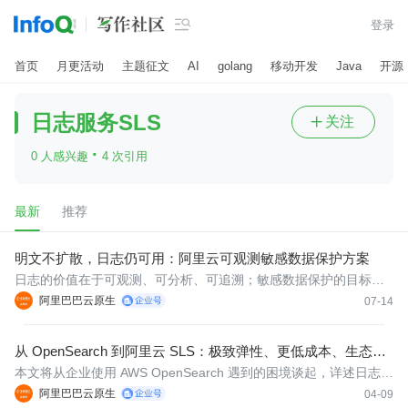

登录
首页
月更活动
主题征文
AI
golang
移动开发
Java
开源
日志服务SLS
关注

·
0 人感兴趣
4 次引用
最新
推荐
明文不扩散，日志仍可用：阿里云可观测敏感数据保护方案
日志的价值在于可观测、可分析、可追溯；敏感数据保护的目标，
不是让日志失去价值，而是让日志在安全边界内继续发挥价值。SL
阿里巴巴云原生
07-14
S 把脱敏和加密能力前置到采集、写入和加工链路中，帮助企业在
控制明文扩散面的同时，保留必要的分析能力。
从 OpenSearch 到阿里云 SLS：极致弹性、更低成本、生态兼
容
本文将从企业使用 AWS OpenSearch 遇到的困境谈起，详述日志服
务 SLS 是如何帮助企业提供成本对比与落地路径，助力团队降低成
阿里巴巴云原生
04-09