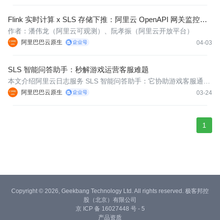
本、轻化运维、加快上线，构建完整可观测闭环的。
Flink 实时计算 x SLS 存储下推：阿里云 OpenAPI 网关监控平
台实践
作者：潘伟龙（阿里云可观测）、阮孝振（阿里云开放平台）
阿里巴巴云原生
04-03
SLS 智能问答助手：秒解游戏运营客服难题
本文介绍阿里云日志服务 SLS 智能问答助手：它协助游戏客服通过
自然语言描述，自动在海量的日志中定位答案，大幅缩短客诉处理
阿里巴巴云原生
03-24
周期。
1
Copyright © 2026, Geekbang Technology Ltd. All rights reserved. 极客邦控
股（北京）有限公司
京 ICP 备 16027448 号 - 5
产品资质