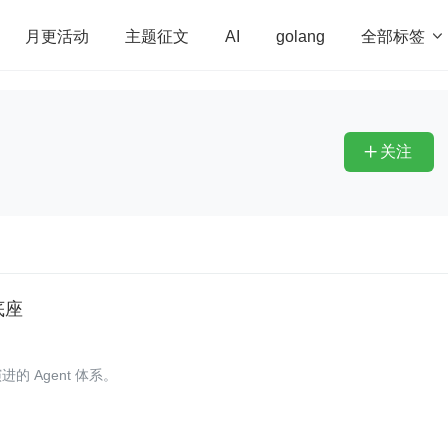
全部标签

月更活动
主题征文
AI
golang
penHarmony
算法
学习方法
Web3.0
高
程序员
运维
深度思考
低代码
redis
关注

底座
 Agent 体系。