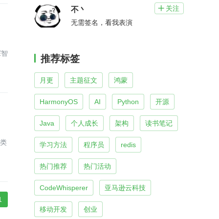
关注

不丶
无需签名，看我表演
探智
推荐标签
月更
主题征文
鸿蒙
HarmonyOS
AI
Python
开源
Java
个人成长
架构
读书笔记
学习方法
程序员
redis
热门推荐
热门活动
CodeWhisperer
亚马逊云科技
1
移动开发
创业