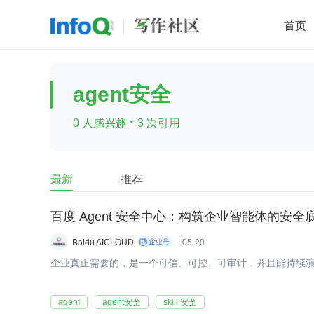
首页
移动开发
Java
开源
架构
O
agent安全
前端
AI
大数据
团队管理
·
0 人感兴趣
3 次引用
查看更多

最新
推荐
百度 Agent 安全中心：构筑企业智能体的安全
Baidu AICLOUD
05-20
企业真正需要的，是一个可信、可控、可审计，并且能持续演进的
agent
agent安全
skill 安全