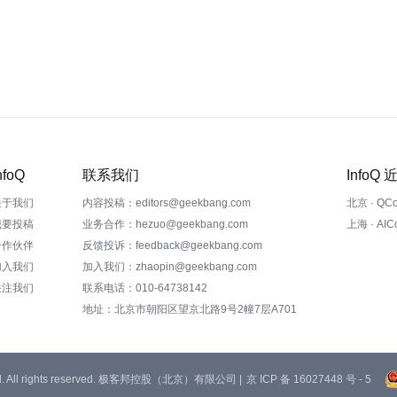
nfoQ
联系我们
InfoQ
关于我们
内容投稿：editors@geekbang.com
北京 · QC
我要投稿
业务合作：hezuo@geekbang.com
上海 · AI
合作伙伴
反馈投诉：feedback@geekbang.com
加入我们
加入我们：zhaopin@geekbang.com
关注我们
联系电话：010-64738142
地址：北京市朝阳区望京北路9号2幢7层A701
 Ltd. All rights reserved. 极客邦控股（北京）有限公司 |
京 ICP 备 16027448 号 - 5