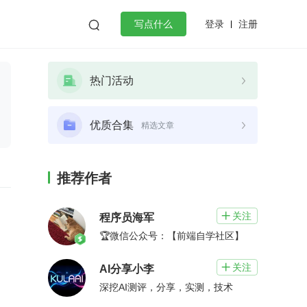
登录
注册

写点什么
效工作
数据库
Python
音视频
热门活动
golang
微服务架构
flutter
优质合集
精选文章
推荐作者
关注

程序员海军
🏆微信公众号：【前端自学社区】
关注

AI分享小李
深挖AI测评，分享，实测，技术